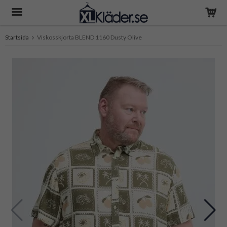
Startsida
Viskosskjorta BLEND 1160 Dusty Olive
Produkten har blivit tillagd i varukorgen