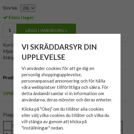
Storlek
Finns i lager
LÄGG I VARUKORG »
Kortärmad skjorta i 100% viskos.
VI SKRÄDDARSYR DIN
Mjuk och luftig skjorta, perfekt för varma sommardagar.
UPPLEVELSE
Stängs med knappar.
Vi använder cookies för att ge dig en
personlig shoppingupplevelse,
Produktbeskrivning
personanpassad annonsering och för hålla
våra webbplatser tillförlitliga och säkra. För
GPSR
detta ändamål samlar vi in information om
användarna, deras mönster och deras enheter.
Klicka på "Okej" om du tillåter alla cookies
Plaggets mått:
eller välj vilka cookies du tillåter och vilka du
vill stänga av genom att klicka på
Storlek
2XL
3XL
4XL
5XL
6XL
"Inställningar" nedan.