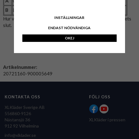
A
Omkrets (cm)
140
148
158
166
176
B
Längd (cm)
76
78
80
82
84
INSTÄLLNINGAR
Hur vi mätat: A= Bröstmått x2. B= Mitten av axeln till plaggets
slut.
ENDAST NÖDVÄNDIGA
OKEJ
Artikelnummer:
20721160-900005649
KONTAKTA OSS
FÖLJ OSS
XLKläder Sverige AB
556860-9126
Nästansjö 36
XLKläder i pressen
912 92 Vilhelmina
info@xlklader.se