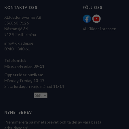
KONTAKTA OSS
FÖLJ OSS
XLKläder Sverige AB
556860-9126
Nästansjö 36
XLKläder i pressen
912 92 Vilhelmina
info@xlklader.se
0940 – 340 61
Telefontid:
Måndag-Fredag
09-11
Öppettider butiken:
Måndag-Fredag
13-17
Sista lördagen varje månad
11-14
NYHETSBREV
Prenumerera på nyhetsbrevet och ta del av våra bästa
erbjudanden!