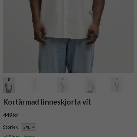
Kortärmad linneskjorta vit
449 kr
Storlek
Finns i lager