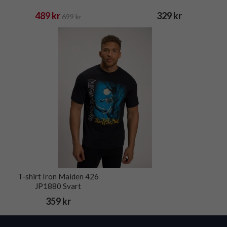
489 kr
329 kr
699 kr
T-shirt Iron Maiden 426
JP1880 Svart
359 kr