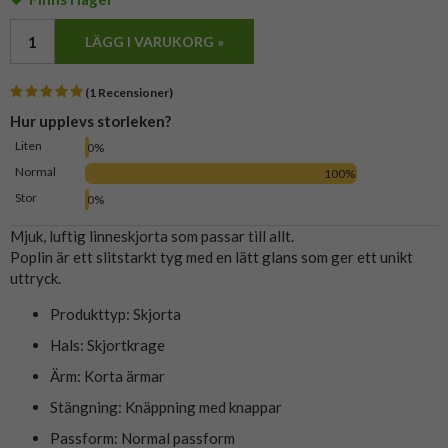
LÄGG I VARUKORG »
(1 Recensioner)
Hur upplevs storleken?
Liten
0%
Normal
100%
Stor
0%
Mjuk, luftig linneskjorta som passar till allt.
Poplin är ett slitstarkt tyg med en lätt glans som ger ett unikt
uttryck.
Produkttyp: Skjorta
Hals: Skjortkrage
Ärm: Korta ärmar
Stängning: Knäppning med knappar
Passform: Normal passform