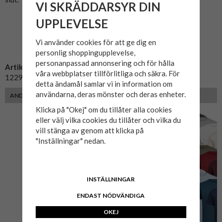
VI SKRÄDDARSYR DIN
UPPLEVELSE
Vi använder cookies för att ge dig en
personlig shoppingupplevelse,
personanpassad annonsering och för hålla
Artikelnummer:
våra webbplatser tillförlitliga och säkra. För
12294285-vit
detta ändamål samlar vi in information om
användarna, deras mönster och deras enheter.
ANDRA KUNDER MED SAMMA PASSFORM VALDE ÄVEN
Klicka på "Okej" om du tillåter alla cookies
eller välj vilka cookies du tillåter och vilka du
vill stänga av genom att klicka på
"Inställningar" nedan.
INSTÄLLNINGAR
ENDAST NÖDVÄNDIGA
OKEJ