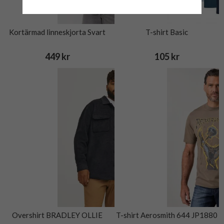
Kortärmad linneskjorta Svart
T-shirt Basic
449 kr
105 kr
Overshirt BRADLEY OLLIE
T-shirt Aerosmith 644 JP1880