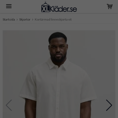
Startsida
Skjortor
Kortärmad linneskjorta vit
Produkten har blivit tillagd i varukorgen