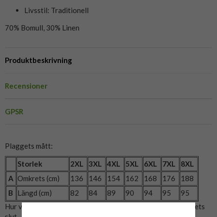
Livsstil: Traditionell
70% Bomull, 30% Linen
Produktbeskrivning
Recensioner
GPSR
Plaggets mått:
Storlek
2XL
3XL
4XL
5XL
6XL
7XL
8XL
A
Omkrets (cm)
136
146
154
162
168
176
188
B
Längd (cm)
82
84
89
90
94
95
95
Hur vi mätat: A= Bröstmått x2. B= Mitten av axeln till plaggets
slut.