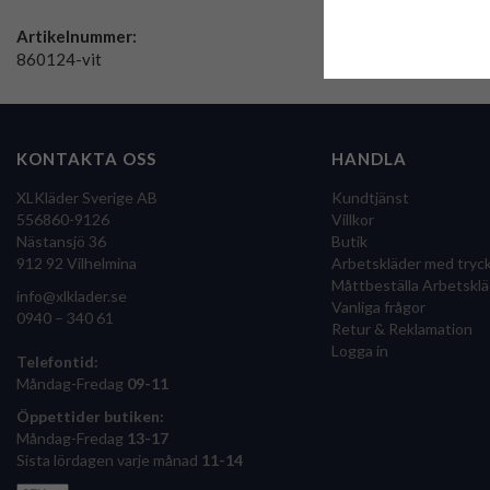
Artikelnummer:
860124-vit
KONTAKTA OSS
HANDLA
XLKläder Sverige AB
Kundtjänst
556860-9126
Villkor
Nästansjö 36
Butik
912 92 Vilhelmina
Arbetskläder med tryc
Måttbeställa Arbetsklä
info@xlklader.se
Vanliga frågor
0940 – 340 61
Retur & Reklamation
Logga in
Telefontid:
Måndag-Fredag
09-11
Öppettider butiken:
Måndag-Fredag
13-17
Sista lördagen varje månad
11-14