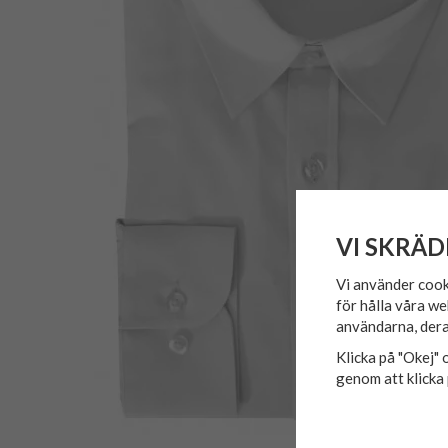
VI SKRÄD
Vi använder cook
för hålla våra we
användarna, dera
Klicka på "Okej" o
genom att klicka 