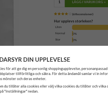
LÄGG I VARUKORG »
(6 Recensioner)
Hur upplevs storleken?
Liten
Normal
0%
Stor
0%
Produktbeskrivning
Recensio
DARSYR DIN UPPLEVELSE
Vit långärmad skjorta i stora st
Bröstficka.
ies för att ge dig en personlig shoppingupplevelse, personanpassa
250 g/m²
bbplatser tillförlitliga och säkra. För detta ändamål samlar vi in inf
65% bomull och 35% polyester
s mönster och deras enheter.
3XL = Skjortstrl 47/48
m du tillåter alla cookies eller välj vilka cookies du tillåter och vilka 
4XL = Skjortstrl 49/50
på "Inställningar" nedan.
5XL = Skjortstrl 51/52
6XL = Skjortstrl 53/54