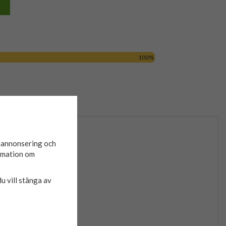
100%
ner
GPSR
orlekar, från Haleman.
d annonsering och
ormation om
.
du vill stänga av