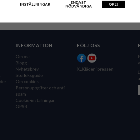
ENDAST
INSTÄLLNINGAR
OKEJ
NÖDVÄNDIGA
INFORMATION
FÖLJ OSS
Om oss
P
Blogg
v
Nyhetsbrev
XLKläder i pressen
D
k
Storleksguide
a
der
Om cookies
Personuppgifter och anti-
spam
Cookie-inställningar
GPSR