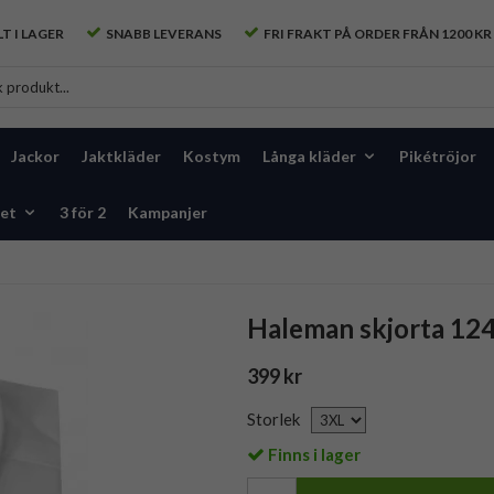
T I LAGER
SNABB LEVERANS
FRI FRAKT PÅ ORDER FRÅN 1200 KR
Jackor
Jaktkläder
Kostym
Långa kläder
Pikétröjor
et
3 för 2
Kampanjer
Haleman skjorta 124
399 kr
Storlek
Finns i lager