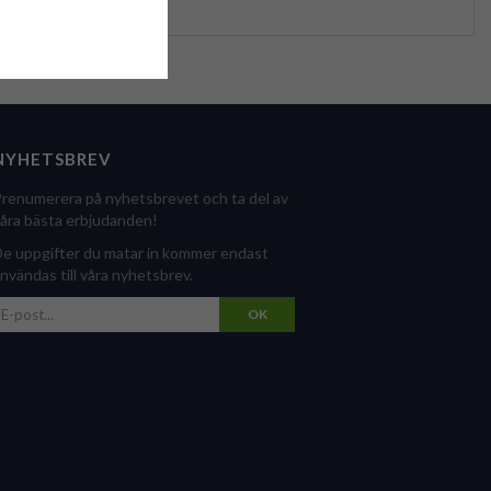
NYHETSBREV
renumerera på nyhetsbrevet och ta del av
åra bästa erbjudanden!
e uppgifter du matar in kommer endast
nvändas till våra nyhetsbrev.
OK