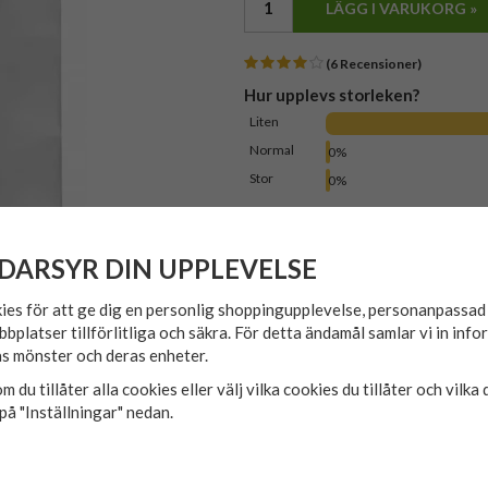
LÄGG I VARUKORG »
(6 Recensioner)
Hur upplevs storleken?
Liten
Normal
0%
Stor
0%
Produktbeskrivning
Recensio
DARSYR DIN UPPLEVELSE
Vit långärmad skjorta i stora st
Bröstficka.
ies för att ge dig en personlig shoppingupplevelse, personanpassa
250 g/m²
bbplatser tillförlitliga och säkra. För detta ändamål samlar vi in inf
65% bomull och 35% polyester
s mönster och deras enheter.
3XL = Skjortstrl 47/48
m du tillåter alla cookies eller välj vilka cookies du tillåter och vilka 
4XL = Skjortstrl 49/50
på "Inställningar" nedan.
5XL = Skjortstrl 51/52
6XL = Skjortstrl 53/54