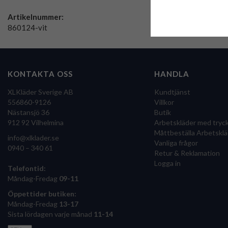
Artikelnummer:
860124-vit
KONTAKTA OSS
HANDLA
XLKläder Sverige AB
Kundtjänst
556860-9126
Villkor
Nästansjö 36
Butik
912 92 Vilhelmina
Arbetskläder med tryc
Måttbeställa Arbetsklä
info@xlklader.se
Vanliga frågor
0940 – 340 61
Retur & Reklamation
Logga in
Telefontid:
Måndag-Fredag
09-11
Öppettider butiken:
Måndag-Fredag
13-17
Sista lördagen varje månad
11-14