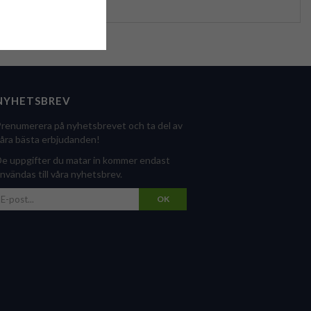
NYHETSBREV
renumerera på nyhetsbrevet och ta del av
åra bästa erbjudanden!
e uppgifter du matar in kommer endast
nvändas till våra nyhetsbrev.
OK