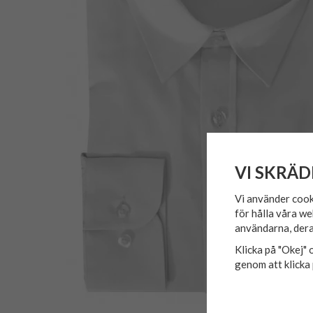
VI SKRÄD
Vi använder cook
för hålla våra we
användarna, dera
Klicka på "Okej" o
genom att klicka 