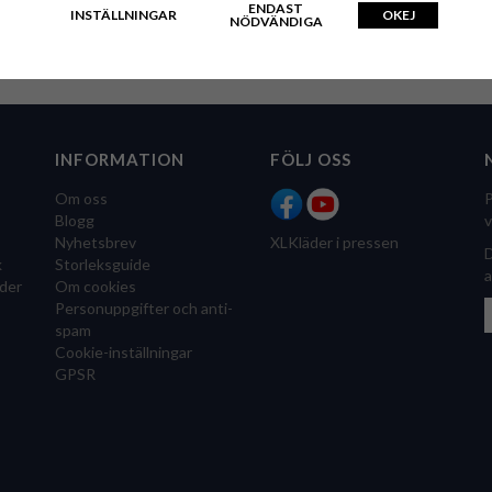
ENDAST
INSTÄLLNINGAR
OKEJ
NÖDVÄNDIGA
INFORMATION
FÖLJ OSS
Om oss
P
Blogg
v
Nyhetsbrev
XLKläder i pressen
D
k
Storleksguide
a
der
Om cookies
Personuppgifter och anti-
spam
Cookie-inställningar
GPSR