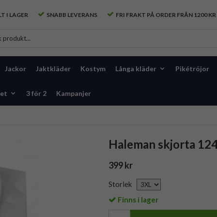
T I LAGER
SNABB LEVERANS
FRI FRAKT PÅ ORDER FRÅN 1200 KR
Jackor
Jaktkläder
Kostym
Långa kläder
Pikétröjor
et
3 för 2
Kampanjer
Haleman skjorta 124
399 kr
Storlek
Finns i lager