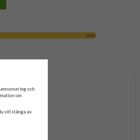
100%
ner
GPSR
orlekar, från Haleman.
d annonsering och
ormation om
.
du vill stänga av