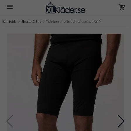
Startsida
Shorts & Bad
Träningsshorts tights/leggins JAY-PI
Produkten har blivit tillagd i varukorgen