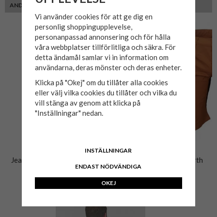
ANDRA KUNDER MED SAMMA PASSFORM VALDE ÄVEN
Vi använder cookies för att ge dig en
personlig shoppingupplevelse,
personanpassad annonsering och för hålla
våra webbplatser tillförlitliga och säkra. För
detta ändamål samlar vi in information om
användarna, deras mönster och deras enheter.
Klicka på "Okej" om du tillåter alla cookies
eller välj vilka cookies du tillåter och vilka du
vill stänga av genom att klicka på
"Inställningar" nedan.
INSTÄLLNINGAR
Jeansshorts RICK CON 132
Friluftsshorts True North
ENDAST NÖDVÄNDIGA
Brown
599 kr
299 kr
OKEJ
499 kr