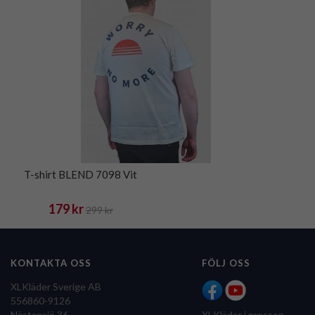
T-shirt BLEND 7098 Vit
179 kr
299 kr
KONTAKTA OSS
FÖLJ OSS
XLKläder Sverige AB
556860-9126
Nästansjö 36
XLKläder i pressen