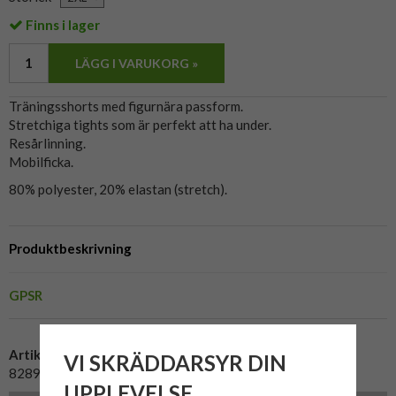
Finns i lager
LÄGG I VARUKORG »
Träningsshorts med figurnära passform.
Stretchiga tights som är perfekt att ha under.
Resårlinning.
Mobilficka.
80% polyester, 20% elastan (stretch).
Produktbeskrivning
GPSR
Artikelnummer:
VI SKRÄDDARSYR DIN
828903
UPPLEVELSE