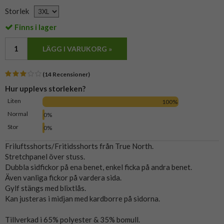
Storlek
Finns i lager
LÄGG I VARUKORG »
(14 Recensioner)
Hur upplevs storleken?
Liten
100%
Normal
0%
Stor
0%
Friluftsshorts/Fritidsshorts från True North.
Stretchpanel över stuss.
Dubbla sidfickor på ena benet, enkel ficka på andra benet.
Även vanliga fickor på vardera sida.
Gylf stängs med blixtlås.
Kan justeras i midjan med kardborre på sidorna.
Tillverkad i 65% polyester & 35% bomull.