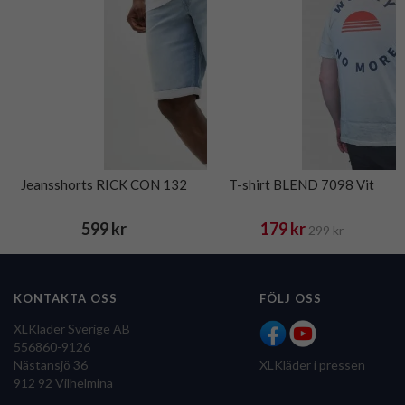
Jeansshorts RICK CON 132
T-shirt BLEND 7098 Vit
599 kr
179 kr
299 kr
KONTAKTA OSS
FÖLJ OSS
XLKläder Sverige AB
556860-9126
Nästansjö 36
XLKläder i pressen
912 92 Vilhelmina