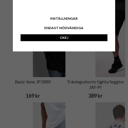
INSTÄLLNINGAR
ENDAST NÖDVÄNDIGA
OKEJ
Basic linne JP1880
Träningsshorts tights/leggins
JAY-PI
169 kr
389 kr