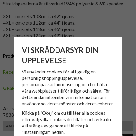
Stretchpanelerna är tillverkad i 94% polyamid & 6% spandex.
3XL = omkrets 108cm, ca 42" i jeans.
4XL = omkrets 112cm, ca 44" i jeans.
5XL = omkrets 118cm, ca 46" i jeans.
6XL = omkrets 124cm, ca 49" i jeans.
VI SKRÄDDARSYR DIN
Produktbeskrivning
UPPLEVELSE
Vi använder cookies för att ge dig en
Recensioner
personlig shoppingupplevelse,
personanpassad annonsering och för hålla
GPSR
våra webbplatser tillförlitliga och säkra. För
detta ändamål samlar vi in information om
användarna, deras mönster och deras enheter.
Artikelnummer:
Klicka på "Okej" om du tillåter alla cookies
7838400-brown
eller välj vilka cookies du tillåter och vilka du
vill stänga av genom att klicka på
ANDRA KUNDER MED SAMMA PASSFORM VALDE ÄVEN
"Inställningar" nedan.