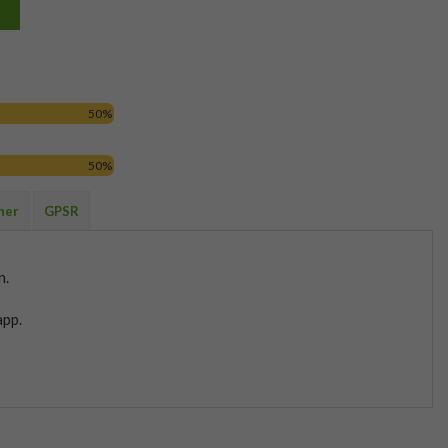
50%
50%
ner
GPSR
n.
app.