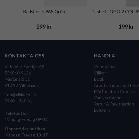
Badshorts 968 Grön
T-shirt LOGO 2 COL 
299 kr
199 kr
KONTAKTA OSS
HANDLA
XLKläder Sverige AB
Kundtjänst
556860-9126
Villkor
Nästansjö 36
Butik
912 92 Vilhelmina
Arbetskläder med tryc
Måttbeställa Arbetsklä
info@xlklader.se
Vanliga frågor
0940 – 340 61
Retur & Reklamation
Logga in
Telefontid:
Måndag-Fredag
09-11
Öppettider butiken:
Måndag-Fredag
13-17