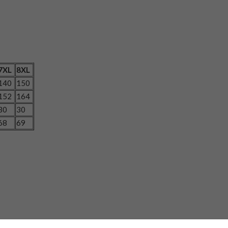
7XL
8XL
140
150
152
164
30
30
68
69