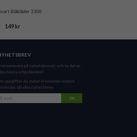
 Svart Blåkläder 3300
149 kr
NYHETSBREV
renumerera på nyhetsbrevet och ta del av
åra bästa erbjudanden!
e uppgifter du matar in kommer endast
nvändas till våra nyhetsbrev.
OK