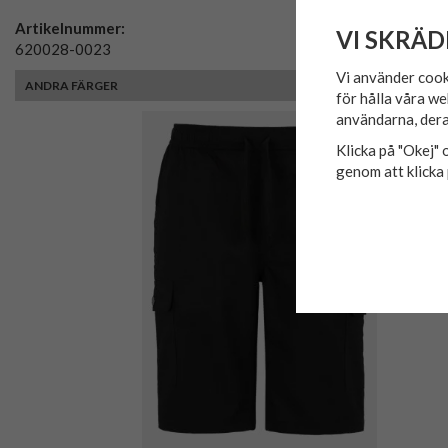
Artikelnummer:
VI SKRÄD
620028-0023
Vi använder cook
ANDRA FÄRGER
för hålla våra we
användarna, dera
Klicka på "Okej" o
genom att klicka 