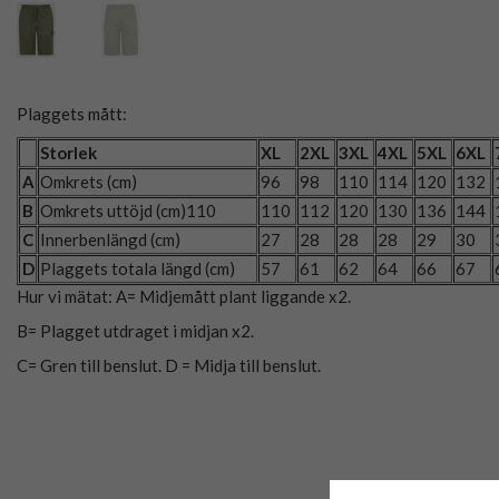
Plaggets mått:
Storlek
XL
2XL
3XL
4XL
5XL
6XL
A
Omkrets (cm)
96
98
110
114
120
132
B
Omkrets uttöjd (cm)110
110
112
120
130
136
144
C
Innerbenlängd (cm)
27
28
28
28
29
30
D
Plaggets totala längd (cm)
57
61
62
64
66
67
Hur vi mätat: A= Midjemått plant liggande x2.
B= Plagget utdraget i midjan x2.
C= Gren till benslut. D = Midja till benslut.