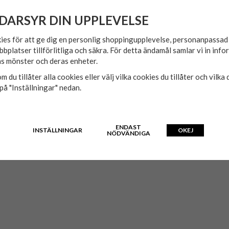
DARSYR DIN UPPLEVELSE
ies för att ge dig en personlig shoppingupplevelse, personanpassa
bbplatser tillförlitliga och säkra. För detta ändamål samlar vi in inf
s mönster och deras enheter.
m du tillåter alla cookies eller välj vilka cookies du tillåter och vilka 
på "Inställningar" nedan.
ENDAST
INSTÄLLNINGAR
OKEJ
NÖDVÄNDIGA