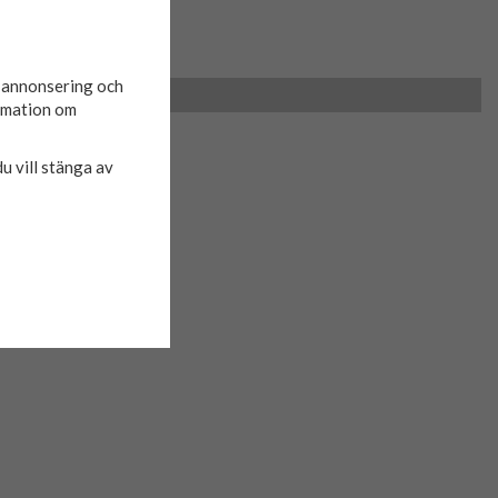
d annonsering och
ormation om
du vill stänga av