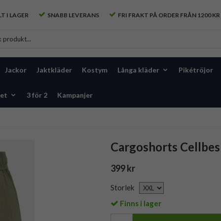
T I LAGER
SNABB LEVERANS
FRI FRAKT PÅ ORDER FRÅN 1200 KR
Jackor
Jaktkläder
Kostym
Långa kläder
Pikétröjor
et
3 för 2
Kampanjer
Cargoshorts Cellbes
399 kr
Storlek
Finns i lager