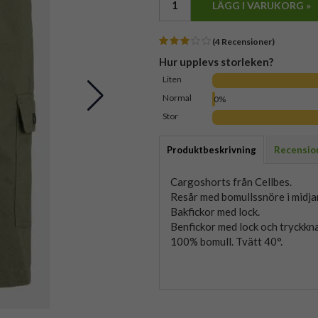
LÄGG I VARUKORG »
(4 Recensioner)
Hur upplevs storleken?
Liten
Normal
0%
Stor
Produktbeskrivning
Recensio
Cargoshorts från Cellbes.
Resår med bomullssnöre i midja
Bakfickor med lock.
Benfickor med lock och tryckkn
100% bomull. Tvätt 40°.