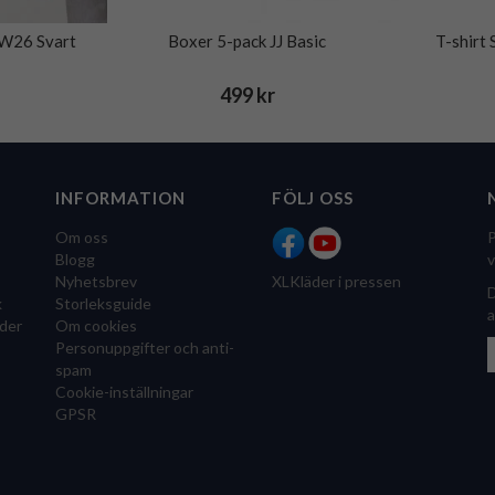
AW26 Svart
Boxer 5-pack JJ Basic
T-shirt
499 kr
INFORMATION
FÖLJ OSS
Om oss
P
Blogg
v
Nyhetsbrev
XLKläder i pressen
D
k
Storleksguide
a
der
Om cookies
Personuppgifter och anti-
spam
Cookie-inställningar
GPSR