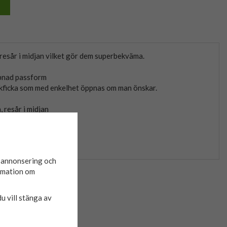
esår i midjan vilket gör dem superbekväma.
pnad passform
akficka som med enkelhet öppnas om man önskar.
, resår i midjan
d annonsering och
ormation om
du vill stänga av