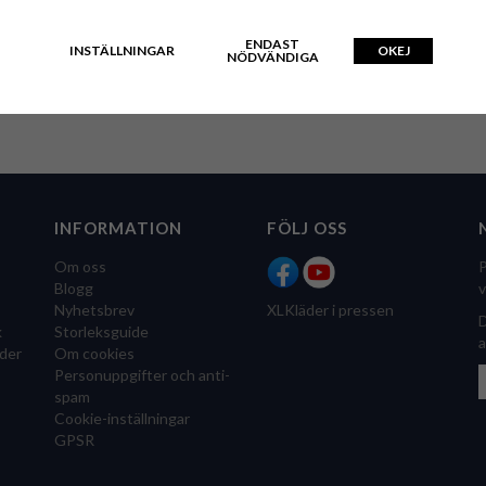
ENDAST
INSTÄLLNINGAR
OKEJ
NÖDVÄNDIGA
INFORMATION
FÖLJ OSS
Om oss
P
Blogg
v
Nyhetsbrev
XLKläder i pressen
D
k
Storleksguide
a
der
Om cookies
Personuppgifter och anti-
spam
Cookie-inställningar
GPSR