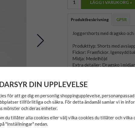
LÄGG I VARUKORG »
Produktbeskrivning
GPSR
Joggershorts med dragsko och r
Produkttyp: Shorts med avslap
Fickor: Framfickor. Igensydd b
Midja: Medelhöjd
Extra detaljer: Dragsko i midjan
Material: 100% bomull
Tillverkningsland: Bangladesh
DARSYR DIN UPPLEVELSE
Tillverkare: Jack & Jones
ies för att ge dig en personlig shoppingupplevelse, personanpassa
bbplatser tillförlitliga och säkra. För detta ändamål samlar vi in inf
s mönster och deras enheter.
m du tillåter alla cookies eller välj vilka cookies du tillåter och vilka 
på "Inställningar" nedan.