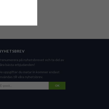
NYHETSBREV
renumerera på nyhetsbrevet och ta del av
åra bästa erbjudanden!
e uppgifter du matar in kommer endast
nvändas till våra nyhetsbrev.
OK