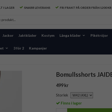
T I LAGER
SNABB LEVERANS
FRI FRAKT PÅ ORDER FRÅN 1200 KR
Jackor
Jaktkläder
Kostym
Långa kläder
Pikétröjor
et
3 för 2
Kampanjer
Bomullsshorts JAID
499 kr
Storlek
Finns i lager