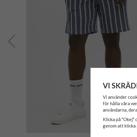
VI SKRÄD
Vi använder cook
för hålla våra we
användarna, dera
Klicka på "Okej" o
genom att klicka 