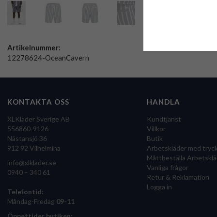
Artikelnummer:
12278624-OceanCavern
KONTAKTA OSS
HANDLA
XLKläder Sverige AB
Kundtjänst
556860-9126
Villkor
Nästansjö 36
Butik
912 92 Vilhelmina
Arbetskläder med tryc
Måttbeställa Arbetsklä
info@xlklader.se
Vanliga frågor
0940 – 340 61
Retur & Reklamation
Logga in
Telefontid:
Måndag-Fredag
09-11
Öppettider butiken: