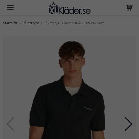
Startsida
Pikétröjor
Pikétröja TOMMY JEANS 0914 Svart
Produkten har blivit tillagd i varukorgen