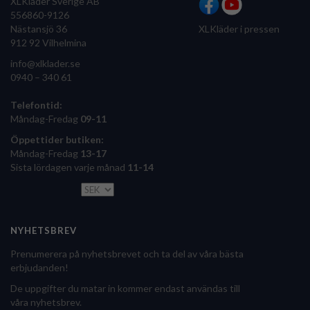
XLKläder Sverige AB
556860-9126
Nästansjö 36
XLKläder i pressen
912 92 Vilhelmina
info@xlklader.se
0940 – 340 61
Telefontid:
Måndag-Fredag
09-11
Öppettider butiken:
Måndag-Fredag
13-17
Sista lördagen varje månad
11-14
NYHETSBREV
Prenumerera på nyhetsbrevet och ta del av våra bästa
erbjudanden!
De uppgifter du matar in kommer endast användas till
våra nyhetsbrev.