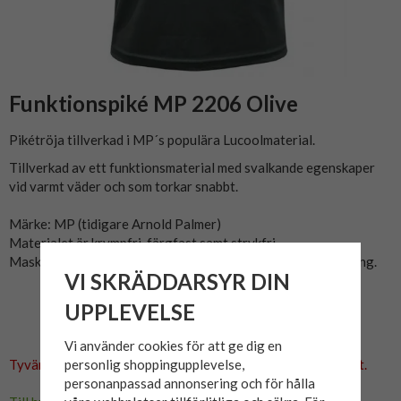
Funktionspiké MP 2206 Olive
Pikétröja tillverkad i MP´s populära Lucoolmaterial.
Tillverkad av ett funktionsmaterial med svalkande egenskaper
vid varmt väder och som torkar snabbt.
​Märke: MP (tidigare Arnold Palmer)
Materialet är krympfri, färgfast samt strykfri.
Maskintvättas i 40c och häng sedan upp på galge för torkning.
VI SKRÄDDARSYR DIN
UPPLEVELSE
Vi använder cookies för att ge dig en
Tyvärr ingår inte denna produkt i vårt sortiment för tillfället.
personlig shoppingupplevelse,
personanpassad annonsering och för hålla