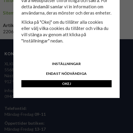
Till butikens startsida »
våra webbplatser tillförlitliga och säkra. För
detta ändamål samlar vi in information om
Sitemap »
användarna, deras mönster och deras enheter.
Klicka på "Okej" om du tillåter alla cookies
Artikelnummer:
eller välj vilka cookies du tillåter och vilka du
2206-olive
vill stänga av genom att klicka på
"Inställningar" nedan.
KONTAKTA OSS
FÖLJ OSS
XLKläder Sverige AB
INSTÄLLNINGAR
556860-9126
ENDAST NÖDVÄNDIGA
Nästansjö 36
XLKläder i pressen
912 92 Vilhelmina
OKEJ
info@xlklader.se
0940 – 340 61
Telefontid:
Måndag-Fredag
09-11
Öppettider butiken:
Måndag-Fredag
13-17