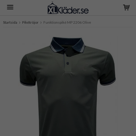
Startsida
Pikétröjor
Funktionspiké MP 2206 Olive
Produkten har blivit tillagd i varukorgen