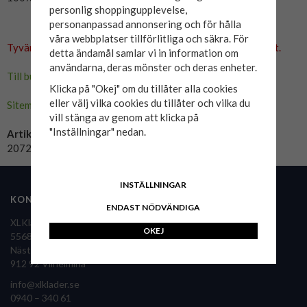
personlig shoppingupplevelse,
personanpassad annonsering och för hålla
våra webbplatser tillförlitliga och säkra. För
Tyvärr ingår inte denna produkt i vårt sortiment för tillfället.
detta ändamål samlar vi in information om
användarna, deras mönster och deras enheter.
Till butikens startsida »
Klicka på "Okej" om du tillåter alla cookies
eller välj vilka cookies du tillåter och vilka du
Sitemap »
vill stänga av genom att klicka på
"Inställningar" nedan.
Artikelnummer:
20720542-4745
INSTÄLLNINGAR
KONTAKTA OSS
FÖLJ OSS
ENDAST NÖDVÄNDIGA
XLKläder Sverige AB
OKEJ
556860-9126
Nästansjö 36
XLKläder i pressen
912 92 Vilhelmina
info@xlklader.se
0940 – 340 61