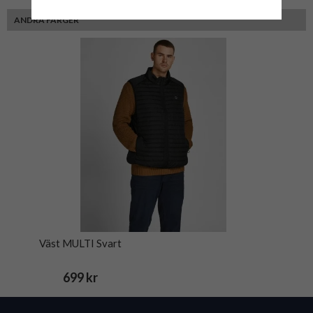
ANDRA FÄRGER
Väst MULTI Svart
699 kr