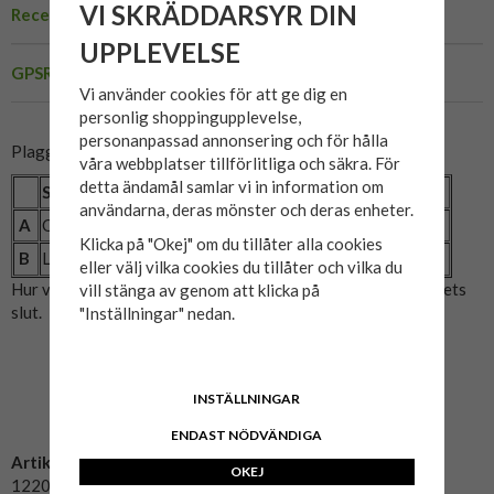
VI SKRÄDDARSYR DIN
Recensioner
UPPLEVELSE
GPSR
Vi använder cookies för att ge dig en
personlig shoppingupplevelse,
personanpassad annonsering och för hålla
Plaggets mått:
våra webbplatser tillförlitliga och säkra. För
detta ändamål samlar vi in information om
Storlek
3XL
4XL
5XL
6XL
7XL
8XL
användarna, deras mönster och deras enheter.
A
Omkrets (cm)
140
148
156
166
170
180
Klicka på "Okej" om du tillåter alla cookies
B
Längd (cm)
80
81
82
82
83
85
eller välj vilka cookies du tillåter och vilka du
Hur vi mätat: A= Bröstmått x2. B= Mitten av axeln till plaggets
vill stänga av genom att klicka på
slut.
"Inställningar" nedan.
INSTÄLLNINGAR
ENDAST NÖDVÄNDIGA
Artikelnummer:
OKEJ
12205347-navy