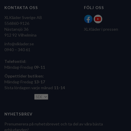
KONTAKTA OSS
FÖLJ OSS
XLKläder Sverige AB
556860-9126
Nästansjö 36
XLKläder i pressen
912 92 Vilhelmina
info@xlklader.se
0940 – 340 61
Telefontid:
Måndag-Fredag
09-11
Öppettider butiken:
Måndag-Fredag
13-17
Sista lördagen varje månad
11-14
NYHETSBREV
Prenumerera på nyhetsbrevet och ta del av våra bästa
erbjudanden!