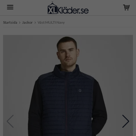
Startsida
Jackor
Väst MULTI Navy
Produkten har blivit tillagd i varukorgen