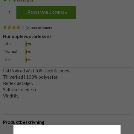
LÄGG I VARUKORG »
(2 Recensioner)
Hur upplevs storleken?
Liten
0%
Normal
0%
Stor
0%
Lättfodrad väst från Jack & Jones.
Tillverkad i 100% polyester.
Reflex detaljer.
Sidfickor med zip.
Vindtät.
Produktbeskrivning