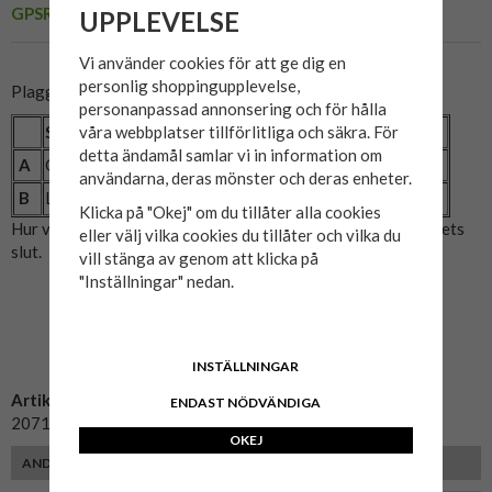
GPSR
UPPLEVELSE
Vi använder cookies för att ge dig en
personlig shoppingupplevelse,
Plaggets mått:
personanpassad annonsering och för hålla
Storlek
2XL
3XL
4XL
5XL
6XL
våra webbplatser tillförlitliga och säkra. För
detta ändamål samlar vi in information om
A
Omkrets (cm)
138
142
150
160
166
användarna, deras mönster och deras enheter.
B
Längd (cm)
77
78
80
82
85
Klicka på "Okej" om du tillåter alla cookies
Hur vi mätat: A= Bröstmått x2. B= Mitten av axeln till plaggets
eller välj vilka cookies du tillåter och vilka du
slut.
vill stänga av genom att klicka på
"Inställningar" nedan.
INSTÄLLNINGAR
Artikelnummer:
ENDAST NÖDVÄNDIGA
20712463-svart-2-1
OKEJ
ANDRA KUNDER MED SAMMA PASSFORM VALDE ÄVEN