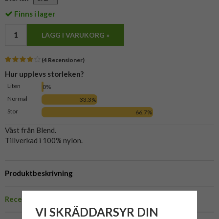
Finns i lager
LÄGG I VARUKORG »
(4 Recensioner)
Hur upplevs storleken?
Liten
0%
Normal
33.3%
Stor
66.7%
Väst från Blend.
Tillverkad i 100% nylon.
Produktbeskrivning
Recensioner
VI SKRÄDDARSYR DIN