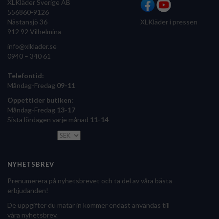
XLKläder Sverige AB
556860-9126
Nästansjö 36
XLKläder i pressen
912 92 Vilhelmina
info@xlklader.se
0940 – 340 61
Telefontid:
Måndag-Fredag
09-11
Öppettider butiken:
Måndag-Fredag
13-17
Sista lördagen varje månad
11-14
NYHETSBREV
Prenumerera på nyhetsbrevet och ta del av våra bästa
erbjudanden!
De uppgifter du matar in kommer endast användas till
våra nyhetsbrev.