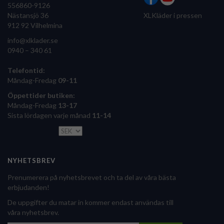
556860-9126
Nästansjö 36
XLKläder i pressen
912 92 Vilhelmina
info@xlklader.se
0940 – 340 61
Telefontid:
Måndag-Fredag
09-11
Öppettider butiken:
Måndag-Fredag
13-17
Sista lördagen varje månad
11-14
NYHETSBREV
Prenumerera på nyhetsbrevet och ta del av våra bästa
erbjudanden!
De uppgifter du matar in kommer endast användas till
våra nyhetsbrev.