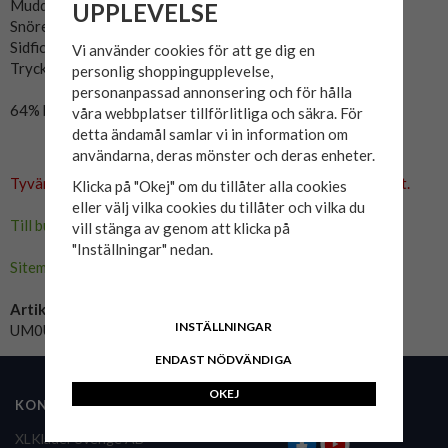
Muddar i benslut.
UPPLEVELSE
Snöre och mudd i midjan.
Sidfickor.
Vi använder cookies för att ge dig en
Tryck på sidan benet.
personlig shoppingupplevelse,
personanpassad annonsering och för hålla
64% bomull, 34% polyester, 2% elastane.
våra webbplatser tillförlitliga och säkra. För
detta ändamål samlar vi in information om
användarna, deras mönster och deras enheter.
Tyvärr ingår inte denna produkt i vårt sortiment för tillfället.
Klicka på "Okej" om du tillåter alla cookies
eller välj vilka cookies du tillåter och vilka du
Till butikens startsida »
vill stänga av genom att klicka på
"Inställningar" nedan.
Sitemap »
Artikelnummer:
INSTÄLLNINGAR
UM0UM03443DW5
ENDAST NÖDVÄNDIGA
OKEJ
KONTAKTA OSS
FÖLJ OSS
XLKläder Sverige AB