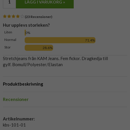
LÄGG I VARUKORG »
(23 Recensioner)
Hur upplevs storleken?
Liten
0%
Normal
71.4%
Stor
28.6%
Stretchjeans från KAM Jeans. Fem fickor. Dragkedja till
gylf. Bomull/Polyester/Elastan
Produktbeskrivning
Recensioner
Artikelnummer:
kbs-101-01