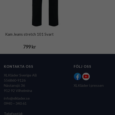
Kam Jeans stretch 101 Svart
799 kr
KONTAKTA OSS
FÖLJ OSS
XLKläder Sverige AB
556860-9126
Nästansjö 36
XLKläder i pressen
912 92 Vilhelmina
info@xlklader.se
0940 – 340 61
Telefontid: