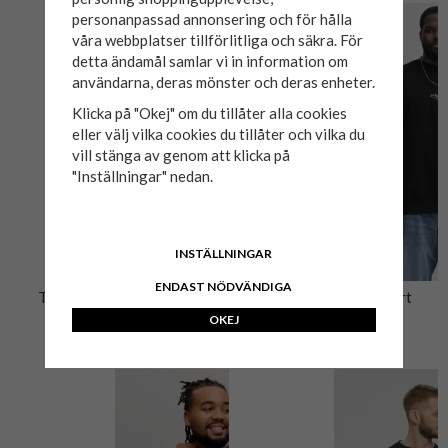
personanpassad annonsering och för hålla
våra webbplatser tillförlitliga och säkra. För
detta ändamål samlar vi in information om
användarna, deras mönster och deras enheter.
Klicka på "Okej" om du tillåter alla cookies
eller välj vilka cookies du tillåter och vilka du
vill stänga av genom att klicka på
"Inställningar" nedan.
INSTÄLLNINGAR
ENDAST NÖDVÄNDIGA
T-shirt BASIC Haleman
Sweatshirt SOHO Svart
OKEJ
99 kr
549 kr