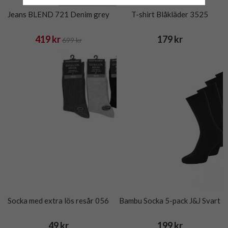
Jeans BLEND 721 Denim grey
T-shirt Blåkläder 3525
419 kr
179 kr
699 kr
Socka med extra lös resår 056
Bambu Socka 5-pack J&J Svart
49 kr
199 kr