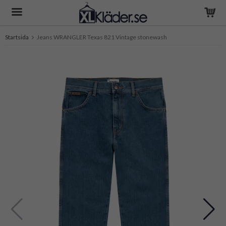
Startsida
Jeans WRANGLER Texas 821 Vintage stonewash
Produkten har blivit tillagd i varukorgen