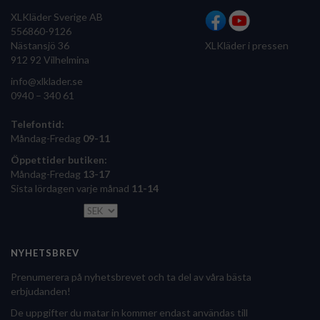
XLKläder Sverige AB
556860-9126
Nästansjö 36
XLKläder i pressen
912 92 Vilhelmina
info@xlklader.se
0940 – 340 61
Telefontid:
Måndag-Fredag
09-11
Öppettider butiken:
Måndag-Fredag
13-17
Sista lördagen varje månad
11-14
NYHETSBREV
Prenumerera på nyhetsbrevet och ta del av våra bästa
erbjudanden!
De uppgifter du matar in kommer endast användas till