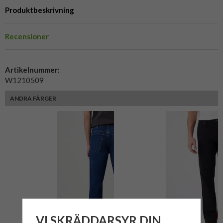
Produktbeskrivning
Recensioner
Artikelnummer:
W1210509
ANDRA FÄRGER
VI SKRÄDDARSYR DIN