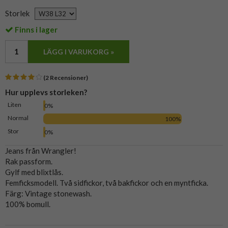
Storlek
Finns i lager
LÄGG I VARUKORG »
(2 Recensioner)
Hur upplevs storleken?
Liten
0%
Normal
100%
Stor
0%
Jeans från Wrangler!
Rak passform.
Gylf med blixtlås.
Femficksmodell. Två sidfickor, två bakfickor och en myntficka.
Färg: Vintage stonewash.
100% bomull.