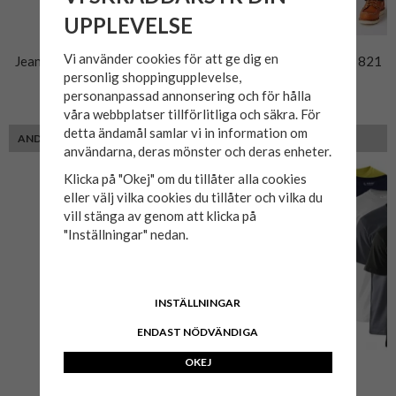
UPPLEVELSE
Vi använder cookies för att ge dig en
Jeans WRANGLER Texas 821
Jeans WRANGLER Texas 821
personlig shoppingupplevelse,
Dancing water
Black Overdye
personanpassad annonsering och för hålla
949 kr
999 kr
våra webbplatser tillförlitliga och säkra. För
detta ändamål samlar vi in information om
ANDRA KUNDER MED SAMMA PASSFORM VALDE ÄVEN
användarna, deras mönster och deras enheter.
Klicka på "Okej" om du tillåter alla cookies
eller välj vilka cookies du tillåter och vilka du
vill stänga av genom att klicka på
"Inställningar" nedan.
INSTÄLLNINGAR
ENDAST NÖDVÄNDIGA
OKEJ