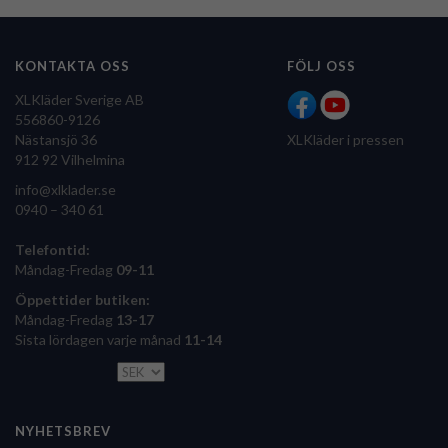
KONTAKTA OSS
FÖLJ OSS
XLKläder Sverige AB
556860-9126
Nästansjö 36
XLKläder i pressen
912 92 Vilhelmina
info@xlklader.se
0940 – 340 61
Telefontid:
Måndag-Fredag
09-11
Öppettider butiken:
Måndag-Fredag
13-17
Sista lördagen varje månad
11-14
NYHETSBREV