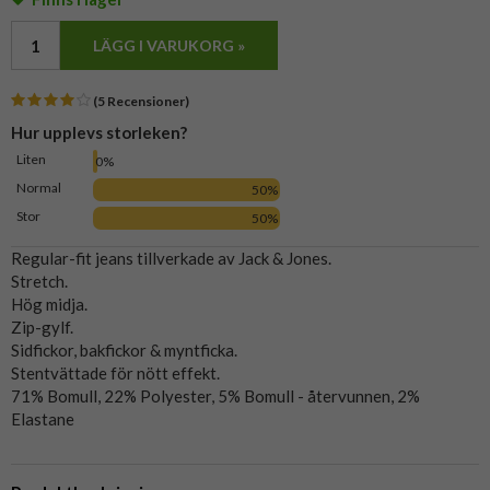
LÄGG I VARUKORG »
(5 Recensioner)
Hur upplevs storleken?
Liten
0%
Normal
50%
Stor
50%
Regular-fit jeans tillverkade av Jack & Jones.
Stretch.
Hög midja.
Zip-gylf.
Sidfickor, bakfickor & myntficka.
Stentvättade för nött effekt.
71% Bomull, 22% Polyester, 5% Bomull - återvunnen, 2%
Elastane