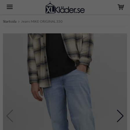
Startsida
Jeans MIKE ORIGINAL 330
Produkten har blivit tillagd i varukorgen