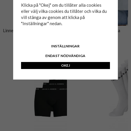
Klicka på "Okej" om du tillåter alla cookies
eller välj vilka cookies du tillåter och vilka du
vill stänga av genom att klicka på
"Inställningar" nedan.
Linneblazer RIVIERA Chambray
Kortärmad linneskjorta
Blue
Celestial Blue
1 399 kr
449 kr
INSTÄLLNINGAR
ENDAST NÖDVÄNDIGA
OKEJ