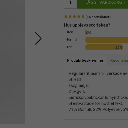
LÄGG I VARUKORG »
(4 Recensioner)
Hur upplevs storleken?
Liten
0%
Normal
Stor
25%
Produktbeskrivning
Recensio
Regular-fit jeans tillverkade av
Stretch.
Hög midja.
Zip-gylf.
Sidfickor, bakfickor & myntficka.
Stentvättade för nött effekt.
71% Bomull, 22% Polyester, 5%