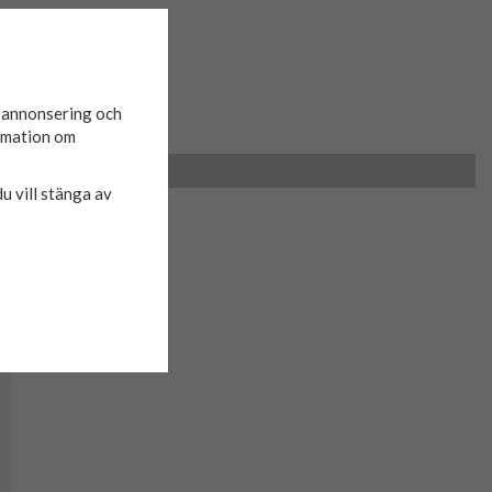
d annonsering och
ormation om
du vill stänga av