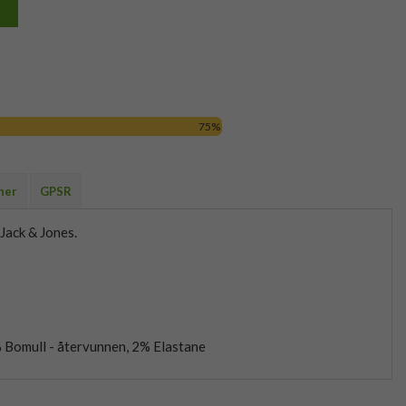
75%
ner
GPSR
 Jack & Jones.
 Bomull - återvunnen, 2% Elastane