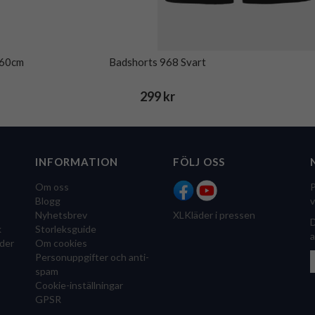
160cm
Badshorts 968 Svart
299 kr
INFORMATION
FÖLJ OSS
Om oss
P
Blogg
v
Nyhetsbrev
XLKläder i pressen
D
k
Storleksguide
a
der
Om cookies
Personuppgifter och anti-
spam
Cookie-inställningar
GPSR