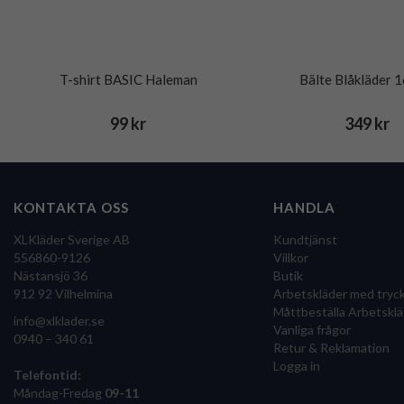
T-shirt BASIC Haleman
Bälte Blåkläder 
99 kr
349 kr
KONTAKTA OSS
HANDLA
XLKläder Sverige AB
Kundtjänst
556860-9126
Villkor
Nästansjö 36
Butik
912 92 Vilhelmina
Arbetskläder med tryc
Måttbeställa Arbetsklä
info@xlklader.se
Vanliga frågor
0940 – 340 61
Retur & Reklamation
Logga in
Telefontid:
Måndag-Fredag
09-11