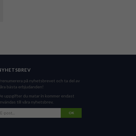
NYHETSBREV
renumerera på nyhetsbrevet och ta del av
åra bästa erbjudanden!
e uppgifter du matar in kommer endast
nvändas till våra nyhetsbrev.
OK