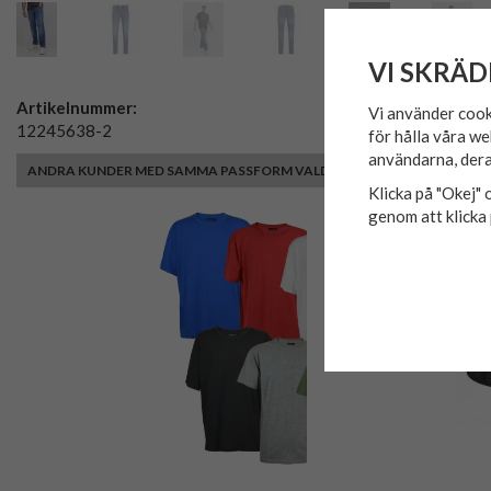
VI SKRÄD
Artikelnummer:
Vi använder cook
12245638-2
för hålla våra we
användarna, dera
ANDRA KUNDER MED SAMMA PASSFORM VALDE ÄVEN
Klicka på "Okej" o
genom att klicka 