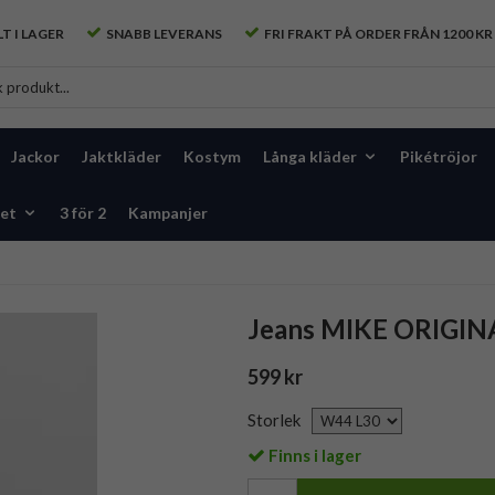
T I LAGER
SNABB LEVERANS
FRI FRAKT PÅ ORDER FRÅN 1200 KR
Jackor
Jaktkläder
Kostym
Långa kläder
Pikétröjor
et
3 för 2
Kampanjer
Jeans MIKE ORIGIN
599 kr
Storlek
Finns i lager