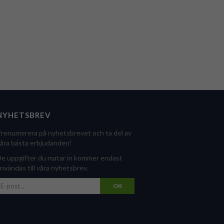
NYHETSBREV
renumerera på nyhetsbrevet och ta del av
åra bästa erbjudanden!
e uppgifter du matar in kommer endast
nvändas till våra nyhetsbrev.
OK