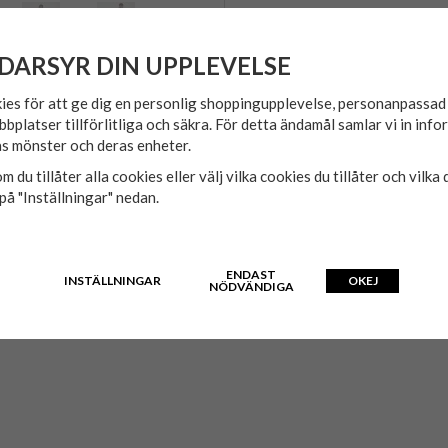
DARSYR DIN UPPLEVELSE
ies för att ge dig en personlig shoppingupplevelse, personanpassa
bbplatser tillförlitliga och säkra. För detta ändamål samlar vi in inf
s mönster och deras enheter.
m du tillåter alla cookies eller välj vilka cookies du tillåter och vilka 
på "Inställningar" nedan.
ENDAST
INSTÄLLNINGAR
OKEJ
NÖDVÄNDIGA