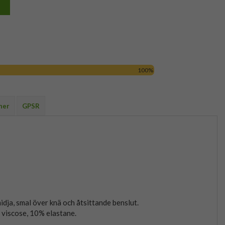
100%
ner
GPSR
idja, smal över knä och åtsittande benslut.
viscose, 10% elastane.