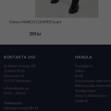
Chinos MARCO COOPER Svart
399 kr
KONTAKTA OSS
HANDLA
XLKläder Sverige AB
Kundtjänst
556860-9126
Villkor
Nästansjö 36
Butik
912 92 Vilhelmina
Arbetskläder med tryc
Måttbeställa Arbetsklä
info@xlklader.se
Vanliga frågor
0940 – 340 61
Retur & Reklamation
Logga in
Telefontid:
Måndag-Fredag
09-11