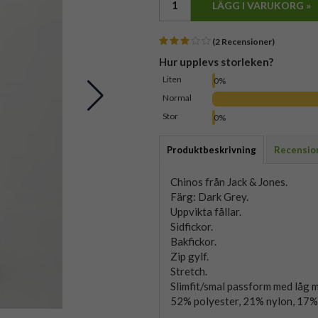
LÄGG I VARUKORG »
(2 Recensioner)
Hur upplevs storleken?
Liten
0%
Normal
Stor
0%
Produktbeskrivning
Recensio
Chinos från Jack & Jones.
Färg: Dark Grey.
Uppvikta fållar.
Sidfickor.
Bakfickor.
Zip gylf.
Stretch.
Slimfit/smal passform med låg m
52% polyester, 21% nylon, 17% 