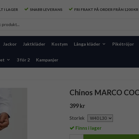
T I LAGER
SNABB LEVERANS
FRI FRAKT PÅ ORDER FRÅN 1200 KR
Jackor
Jaktkläder
Kostym
Långa kläder
Pikétröjor
et
3 för 2
Kampanjer
Chinos MARCO COO
399 kr
Storlek
Finns i lager