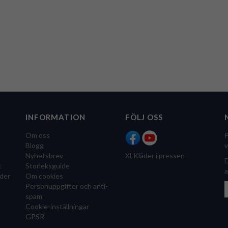
INFORMATION
FÖLJ OSS
Om oss
P
Blogg
v
Nyhetsbrev
XLKläder i pressen
D
k
Storleksguide
a
der
Om cookies
Personuppgifter och anti-
spam
Cookie-inställningar
GPSR