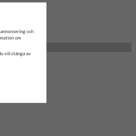
d annonsering och
ormation om
du vill stänga av