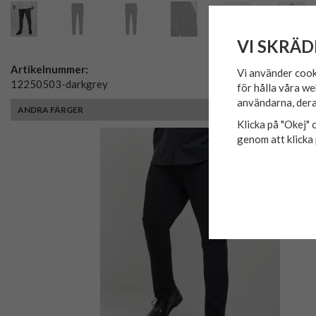
VI SKRÄD
Artikelnummer:
Vi använder cook
12250503-darkgrey
för hålla våra we
användarna, dera
ANDRA FÄRGER
Klicka på "Okej" o
genom att klicka 