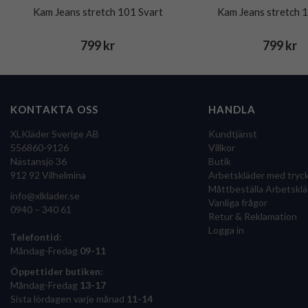
Kam Jeans stretch 101 Svart
Kam Jeans stretch 
799 kr
799 kr
KONTAKTA OSS
HANDLA
XLKläder Sverige AB
Kundtjänst
556860-9126
Villkor
Nästansjö 36
Butik
912 92 Vilhelmina
Arbetskläder med tryc
Måttbeställa Arbetsklä
info@xlklader.se
Vanliga frågor
0940 – 340 61
Retur & Reklamation
Logga in
Telefontid:
Måndag-Fredag
09-11
Öppettider butiken:
Måndag-Fredag
13-17
Sista lördagen varje månad
11-14