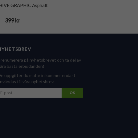
HIVE GRAPHIC Asphalt
399 kr
NYHETSBREV
renumerera på nyhetsbrevet och ta del av
åra bästa erbjudanden!
e uppgifter du matar in kommer endast
nvändas till våra nyhetsbrev.
OK