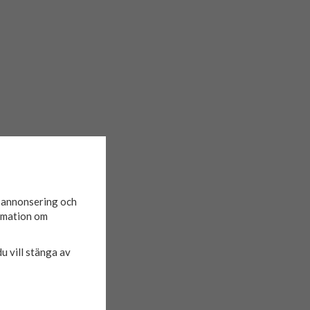
d annonsering och
ormation om
du vill stänga av