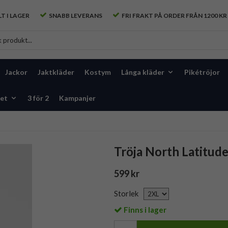
T I LAGER
SNABB LEVERANS
FRI FRAKT PÅ ORDER FRÅN 1200 KR
Jackor
Jaktkläder
Kostym
Långa kläder
Pikétröjor
et
3 för 2
Kampanjer
Tröja North Latitude
599 kr
Storlek
Finns i lager