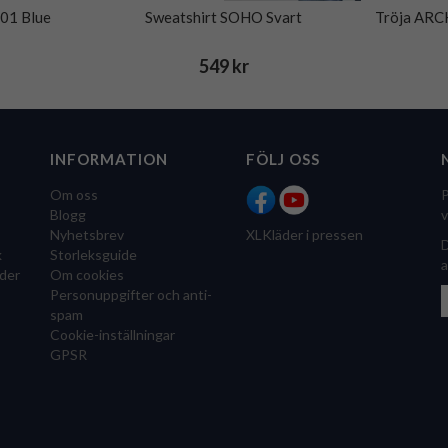
101 Blue
Sweatshirt SOHO Svart
Tröja ARC
549 kr
INFORMATION
FÖLJ OSS
Om oss
P
Blogg
v
Nyhetsbrev
XLKläder i pressen
D
k
Storleksguide
a
der
Om cookies
Personuppgifter och anti-
spam
Cookie-inställningar
GPSR