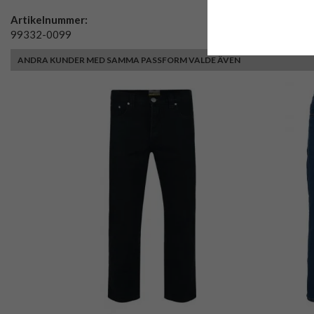
Artikelnummer:
99332-0099
ANDRA KUNDER MED SAMMA PASSFORM VALDE ÄVEN