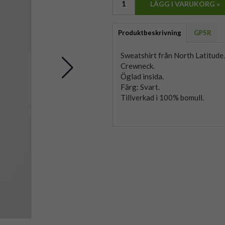
LÄGG I VARUKORG »
Produktbeskrivning
GPSR
Sweatshirt från North Latitude.
Crewneck.
Öglad insida.
Färg: Svart.
Tillverkad i 100% bomull.