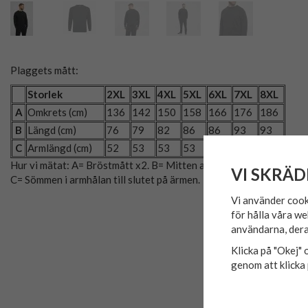
Plaggets mått:
Storlek
2XL
3XL
4XL
5XL
6XL
7XL
8XL
A
Omkrets (cm)
136
142
150
158
166
176
186
B
Längd (cm)
76
79
82
86
86
93
93
C
Armlängd (cm)
52
53
53
53
55
55
52
Hur vi mätat: A= Bröstmått x2. B= Mitten av axeln till plaggets slu
VI SKRÄD
C= Sömmen i armhålan till slutet på ärmen.
Vi använder cook
för hålla våra we
användarna, dera
Klicka på "Okej" o
genom att klicka 