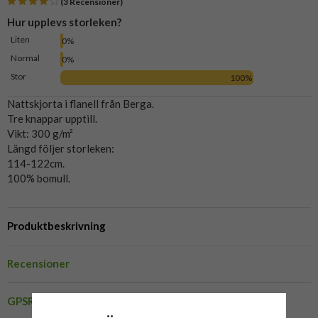
(3 Recensioner)
Hur upplevs storleken?
Liten
0%
Normal
0%
Stor
100%
Nattskjorta i flanell från Berga.
Tre knappar upptill.
Vikt: 300 g/m²
Längd följer storleken:
114-122cm.
100% bomull.
Produktbeskrivning
Recensioner
GPSR