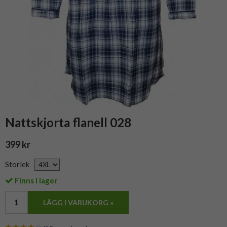
Nattskjorta flanell 028
399 kr
Storlek
Finns i lager
LÄGG I VARUKORG »