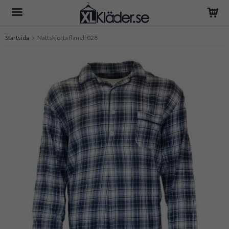
Startsida
Nattskjorta flanell 028
Produkten har blivit tillagd i varukorgen