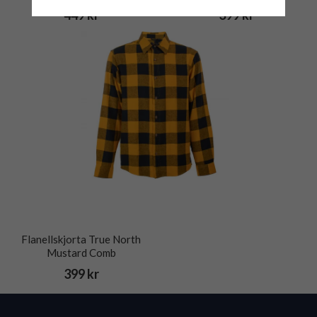
449 kr
399 kr
Flanellskjorta True North
Mustard Comb
399 kr