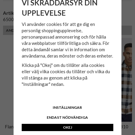
VI SKRÄDDARSYR DIN
UPPLEVELSE
Artikelnummer:
650028-1
Vi använder cookies för att ge dig en
personlig shoppingupplevelse,
ANDRA KUNDER MED SAMMA PASSFORM VALDE ÄVEN
personanpassad annonsering och för hålla
våra webbplatser tillförlitliga och säkra. För
detta ändamål samlar vi in information om
användarna, deras mönster och deras enheter.
Klicka på "Okej" om du tillåter alla cookies
eller välj vilka cookies du tillåter och vilka du
vill stänga av genom att klicka på
"Inställningar" nedan.
INSTÄLLNINGAR
ENDAST NÖDVÄNDIGA
Flanellskjorta GINGHAM Röd
Flanellskjorta BLEND 7810
OKEJ
Dress Blues