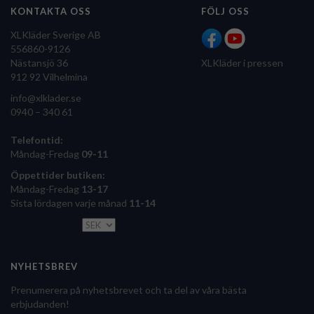
KONTAKTA OSS
FÖLJ OSS
XLKläder Sverige AB
556860-9126
Nästansjö 36
XLKläder i pressen
912 92 Vilhelmina
info@xlklader.se
0940 – 340 61
Telefontid:
Måndag-Fredag
09-11
Öppettider butiken:
Måndag-Fredag
13-17
Sista lördagen varje månad
11-14
NYHETSBREV
Prenumerera på nyhetsbrevet och ta del av våra bästa
erbjudanden!