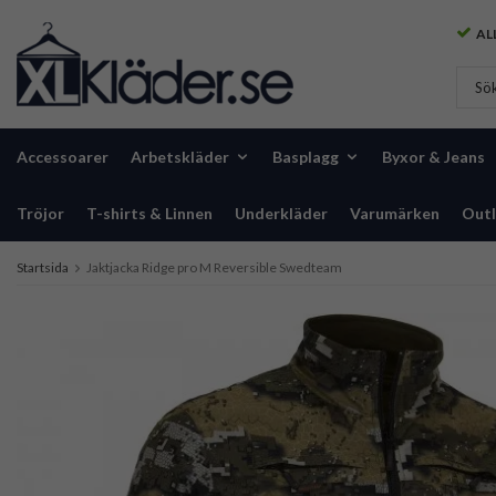
ALL
Accessoarer
Arbetskläder
Basplagg
Byxor & Jeans
Tröjor
T-shirts & Linnen
Underkläder
Varumärken
Outl
Startsida
Jaktjacka Ridge pro M Reversible Swedteam