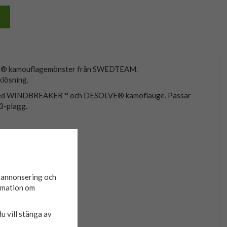
VE® kamouflagemönster från SWEDTEAM.
klösning.
a med WINDBREAKER™ och DESOLVE® kamoflauge. Passar
 3-plagg.
d annonsering och
ormation om
du vill stänga av