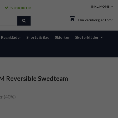
FYSISK BUTIK
Din varukorg är tom!
Regnkläder
Shorts & Bad
Skjortor
Skoterkläder
 M Reversible Swedteam
kr (40%)