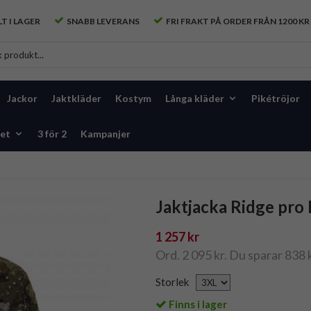
T I LAGER
SNABB LEVERANS
FRI FRAKT PÅ ORDER FRÅN 1200 KR
Jackor
Jaktkläder
Kostym
Långa kläder
Pikétröjor
et
3 för 2
Kampanjer
Jaktjacka Ridge pro
1 257 kr
Ord. 2 095 kr. Du sparar 838 
Storlek
Finns i lager