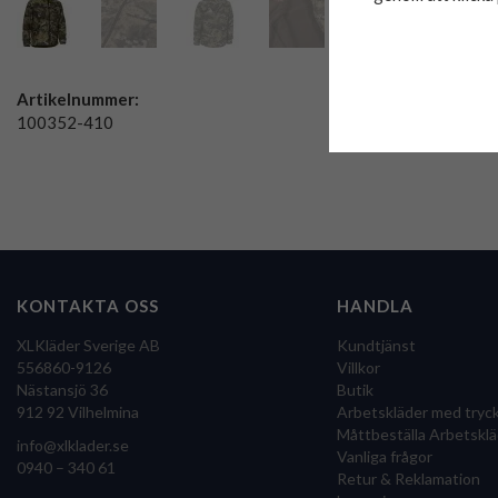
Artikelnummer:
100352-410
KONTAKTA OSS
HANDLA
XLKläder Sverige AB
Kundtjänst
556860-9126
Villkor
Nästansjö 36
Butik
912 92 Vilhelmina
Arbetskläder med tryc
Måttbeställa Arbetsklä
info@xlklader.se
Vanliga frågor
0940 – 340 61
Retur & Reklamation