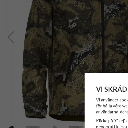
VI SKRÄD
Vi använder cook
för hålla våra we
användarna, dera
Klicka på "Okej" o
genom att klicka 