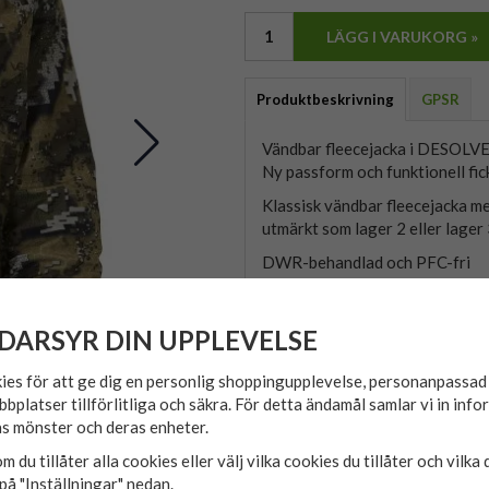
LÄGG I VARUKORG »
Produktbeskrivning
GPSR
Vändbar fleecejacka i DESOL
Ny passform och funktionell fic
Klassisk vändbar fleecejack
utmärkt som lager 2 eller lager
DWR-behandlad och PFC-fri
WINDBREAKER®
Nyguard dragkedjor
2 radiofickor
DARSYR DIN UPPLEVELSE
2 framfickor
Justerbar nertill
ies för att ge dig en personlig shoppingupplevelse, personanpassa
Förböjda ärmar
bbplatser tillförlitliga och säkra. För detta ändamål samlar vi in inf
Vändbar
s mönster och deras enheter.
Lager 2
m du tillåter alla cookies eller välj vilka cookies du tillåter och vilka 
Lager 3
på "Inställningar" nedan.