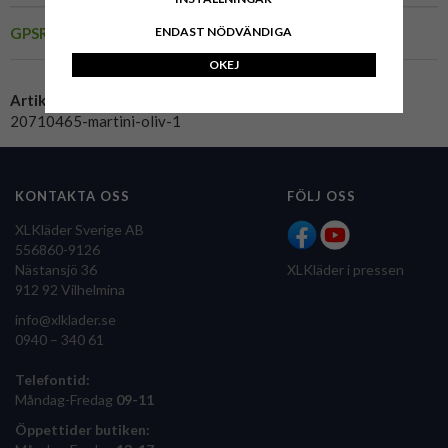
GPSR
ENDAST NÖDVÄNDIGA
OKEJ
Artikelnummer:
20710465-martini-oliv-1
KONTAKTA OSS
FÖLJ OSS
XLKläder Sverige AB
556860-9126
Nästansjö 36
XLKläder i pressen
912 92 Vilhelmina
info@xlklader.se
0940 – 340 61
Telefontid:
Måndag-Fredag
09-11
Öppettider butiken: