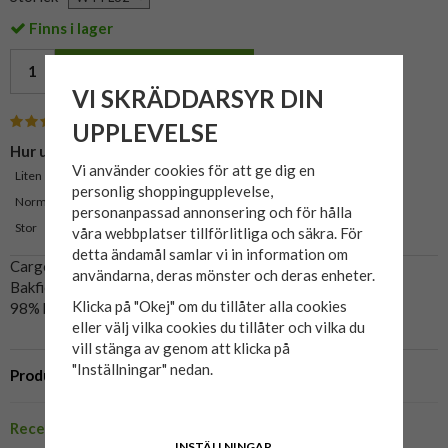
Finns i lager
LÄGG I VARUKORG »
VI SKRÄDDARSYR DIN
(1 Recensioner)
UPPLEVELSE
Hur upplevs storleken?
Vi använder cookies för att ge dig en
Liten
0%
personlig shoppingupplevelse,
Normal
0%
personanpassad annonsering och för hålla
Stor
0%
våra webbplatser tillförlitliga och säkra. För
detta ändamål samlar vi in information om
Cargobyxa från Blend.
användarna, deras mönster och deras enheter.
Bakfickor, sidfickor och benfickor.
Klicka på "Okej" om du tillåter alla cookies
98% bomull, 2% elastan.
eller välj vilka cookies du tillåter och vilka du
vill stänga av genom att klicka på
"Inställningar" nedan.
Produktbeskrivning
Recensioner
INSTÄLLNINGAR