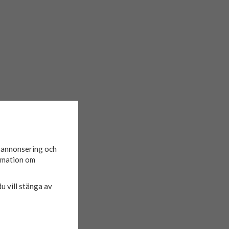
d annonsering och
ormation om
du vill stänga av