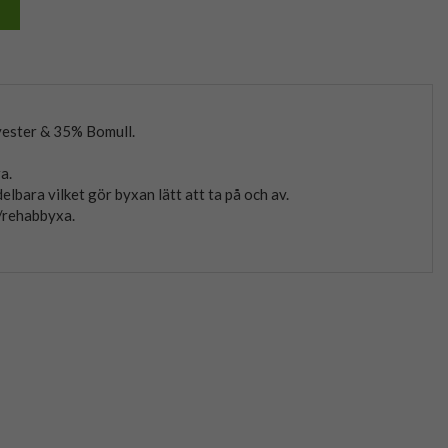
yester & 35% Bomull.
a.
elbara vilket gör byxan lätt att ta på och av.
/rehabbyxa.