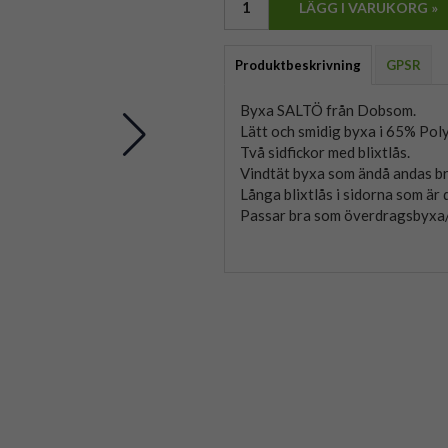
LÄGG I VARUKORG »
Produktbeskrivning
GPSR
Byxa SALTÖ från Dobsom.
Lätt och smidig byxa i 65% Pol
Två sidfickor med blixtlås.
Vindtät byxa som ändå andas br
Långa blixtlås i sidorna som är d
Passar bra som överdragsbyxa