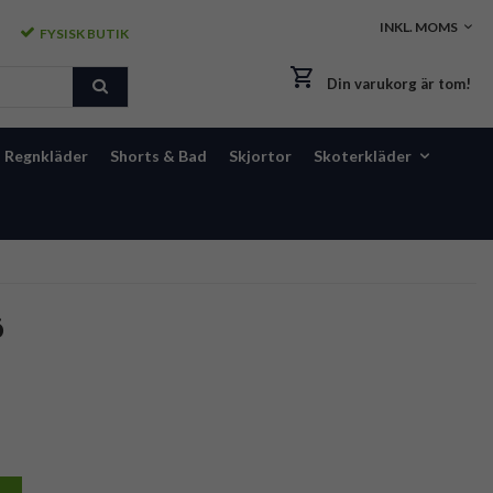
FYSISK BUTIK
Din varukorg är tom!
Regnkläder
Shorts & Bad
Skjortor
Skoterkläder
ö