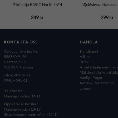
Pikétröja BASIC North 56°4
Mjukisbyxa Haleman 
349 kr
299 kr
KONTAKTA OSS
HANDLA
XLKläder Sverige AB
Kundtjänst
556860-9126
Villkor
Nästansjö 36
Butik
912 92 Vilhelmina
Arbetskläder med tryc
Måttbeställa Arbetsklä
info@xlklader.se
Vanliga frågor
0940 – 340 61
Retur & Reklamation
Logga in
Telefontid:
Måndag-Fredag
09-11
Öppettider butiken:
Måndag-Fredag
13-17
Sista lördagen varje månad
11-14