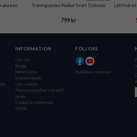
raka ben
Träningsjacka Walker Svart Dobsom
Lättfodrad
799 kr
INFORMATION
FÖLJ OSS
Om oss
P
Blogg
v
Nyhetsbrev
XLKläder i pressen
D
k
Storleksguide
a
der
Om cookies
Personuppgifter och anti-
spam
Cookie-inställningar
GPSR