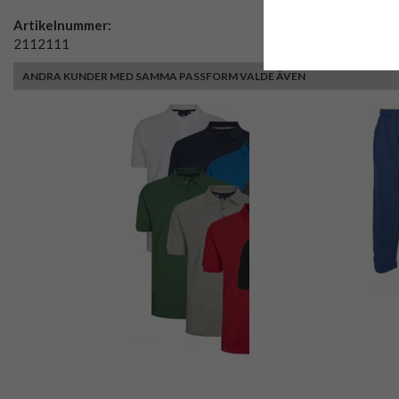
Artikelnummer:
2112111
ANDRA KUNDER MED SAMMA PASSFORM VALDE ÄVEN