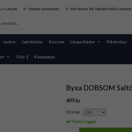
T I LAGER
SNABB LEVERANS
FRI FRAKT PÅ ORDER FRÅN 1200 KR
Jackor
Jaktkläder
Kostym
Långa kläder
Pikétröjor
et
3 för 2
Kampanjer
Byxa DOBSOM Salt
499 kr
Storlek
Finns i lager