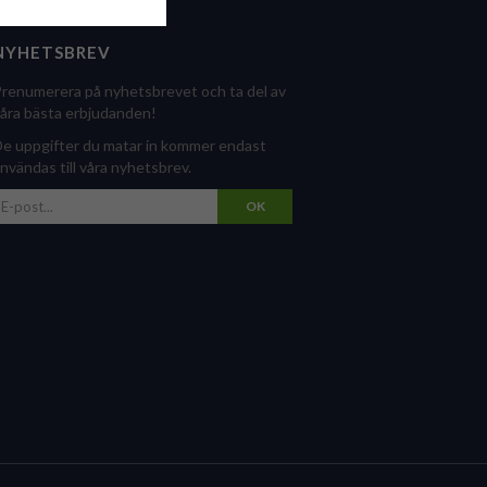
NYHETSBREV
renumerera på nyhetsbrevet och ta del av
åra bästa erbjudanden!
e uppgifter du matar in kommer endast
nvändas till våra nyhetsbrev.
OK