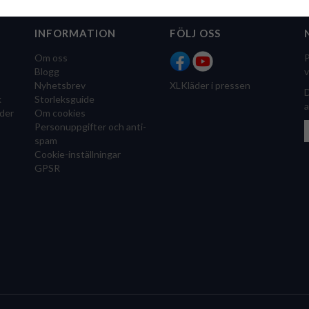
INFORMATION
FÖLJ OSS
Om oss
P
Blogg
v
Nyhetsbrev
XLKläder i pressen
D
k
Storleksguide
a
der
Om cookies
Personuppgifter och anti-
spam
Cookie-inställningar
GPSR