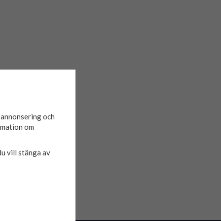
d annonsering och
ormation om
du vill stänga av