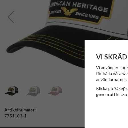
VI SKRÄD
Vi använder cook
för hålla våra we
användarna, dera
Klicka på "Okej" o
genom att klicka 
Artikelnummer:
7751103-1