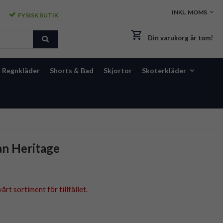
FYSISK BUTIK
Din varukorg är tom!
Regnkläder
Shorts & Bad
Skjortor
Skoterkläder
an Heritage
årt sortiment för tillfället.