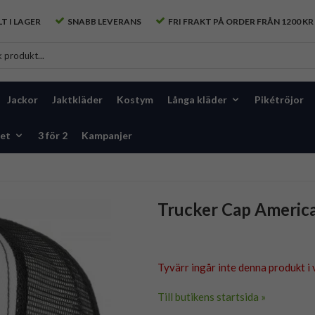
T I LAGER
SNABB LEVERANS
FRI FRAKT PÅ ORDER FRÅN 1200 KR
Jackor
Jaktkläder
Kostym
Långa kläder
Pikétröjor
et
3 för 2
Kampanjer
Trucker Cap Americ
Tyvärr ingår inte denna produkt i v
Till butikens startsida »