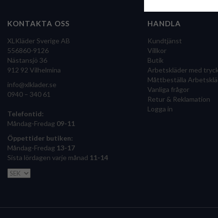
KONTAKTA OSS
HANDLA
XLKläder Sverige AB
Kundtjänst
556860-9126
Villkor
Nästansjö 36
Butik
912 92 Vilhelmina
Arbetskläder med tryc
Måttbeställa Arbetsklä
info@xlklader.se
Vanliga frågor
0940 – 340 61
Retur & Reklamation
Logga in
Telefontid:
Måndag-Fredag
09-11
Öppettider butiken:
Måndag-Fredag
13-17
Sista lördagen varje månad
11-14