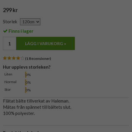
299 kr
Storlek
Finns i lager
LÄGG I VARUKORG »
(1 Recensioner)
Hur upplevs storleken?
Liten
0%
Normal
0%
Stor
0%
Flätat bälte tillverkat av Haleman.
Mätas från spännet till bältets slut.
100% polyester.