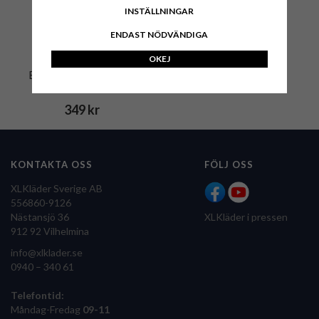
INSTÄLLNINGAR
ENDAST NÖDVÄNDIGA
OKEJ
Bälte Blåkläder 160cm
349 kr
KONTAKTA OSS
FÖLJ OSS
XLKläder Sverige AB
556860-9126
Nästansjö 36
XLKläder i pressen
912 92 Vilhelmina
info@xlklader.se
0940 – 340 61
Telefontid:
Måndag-Fredag
09-11