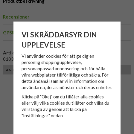
Produktbeskrivning
Recensioner
GPSR
VI SKRÄDDARSYR DIN
UPPLEVELSE
Artikelnummer:
Vi använder cookies för att ge dig en
010373
personlig shoppingupplevelse,
personanpassad annonsering och för hålla
ANDRA KUNDER MED SAMMA PASSFORM VALDE ÄVEN
våra webbplatser tillförlitliga och säkra. För
detta ändamål samlar vi in information om
användarna, deras mönster och deras enheter.
Klicka på "Okej" om du tillåter alla cookies
eller välj vilka cookies du tillåter och vilka du
vill stänga av genom att klicka på
"Inställningar" nedan.