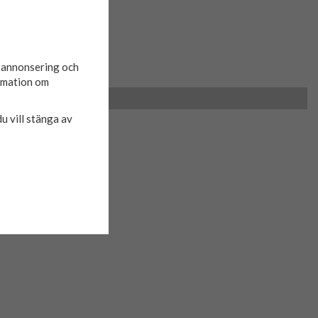
d annonsering och
ormation om
du vill stänga av