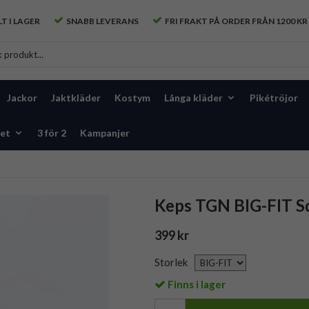
T I LAGER
SNABB LEVERANS
FRI FRAKT PÅ ORDER FRÅN 1200 KR
Jackor
Jaktkläder
Kostym
Långa kläder
Pikétröjor
et
3 för 2
Kampanjer
Keps TGN BIG-FIT Sq
399 kr
Storlek
Finns i lager