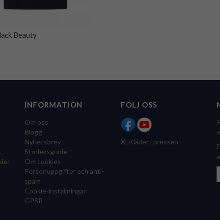
lack Beauty
INFORMATION
FÖLJ OSS
Om oss
P
Blogg
v
Nyhetsbrev
XLKläder i pressen
D
k
Storleksguide
a
der
Om cookies
Personuppgifter och anti-
spam
Cookie-inställningar
GPSR