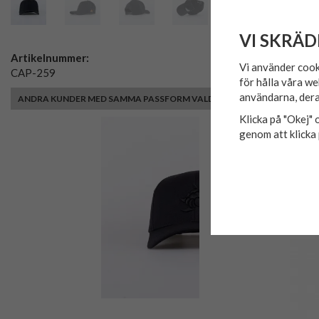
VI SKRÄD
Artikelnummer:
Vi använder cook
CAP-259
för hålla våra we
användarna, dera
ANDRA KUNDER MED SAMMA PASSFORM VALDE ÄVEN
Klicka på "Okej" o
genom att klicka 