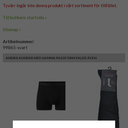
Tyvärr ingår inte denna produkt i vårt sortiment för tillfället.
Till butikens startsida »
Sitemap »
Artikelnummer:
99865-svart
ANDRA KUNDER MED SAMMA PASSFORM VALDE ÄVEN