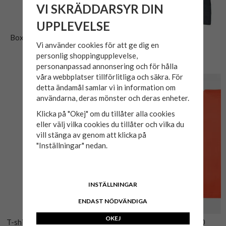
VI SKRÄDDARSYR DIN
UPPLEVELSE
Boxerkalsong 2-pack Bambu
Stödstrumpa bambu
Vi använder cookies för att ge dig en
127
personlig shoppingupplevelse,
139 kr
99 kr
personanpassad annonsering och för hålla
våra webbplatser tillförlitliga och säkra. För
detta ändamål samlar vi in information om
användarna, deras mönster och deras enheter.
Klicka på "Okej" om du tillåter alla cookies
eller välj vilka cookies du tillåter och vilka du
vill stänga av genom att klicka på
"Inställningar" nedan.
INSTÄLLNINGAR
ENDAST NÖDVÄNDIGA
OKEJ
T-shirt AC/DC Large print 268
T-shirt BASIC JP1880