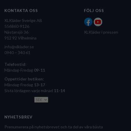
KONTAKTA OSS
FÖLJ OSS
XLKläder Sverige AB
556860-9126
Nästansjö 36
XLKläder i pressen
912 92 Vilhelmina
info@xlklader.se
0940 – 340 61
Telefontid:
Måndag-Fredag
09-11
Öppettider butiken:
Måndag-Fredag
13-17
Sista lördagen varje månad
11-14
NYHETSBREV
Prenumerera på nyhetsbrevet och ta del av våra bästa