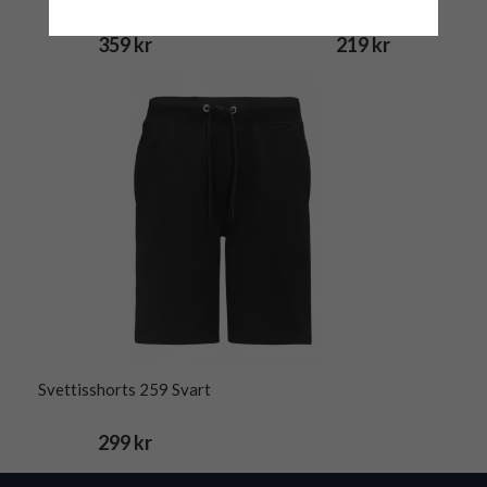
JP1880 Svart
359 kr
219 kr
Svettisshorts 259 Svart
299 kr