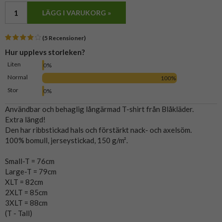
LÄGG I VARUKORG »
(5 Recensioner)
Hur upplevs storleken?
Liten
0%
Normal
100%
Stor
0%
Användbar och behaglig långärmad T-shirt från Blåkläder.
Extra längd!
Den har ribbstickad hals och förstärkt nack- och axelsöm.
100% bomull, jerseystickad, 150 g/m².
Small-T = 76cm
Large-T = 79cm
XLT = 82cm
2XLT = 85cm
3XLT = 88cm
(T - Tall)