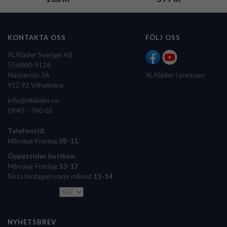
KONTAKTA OSS
FÖLJ OSS
XLKläder Sverige AB
556860-9126
Nästansjö 36
XLKläder i pressen
912 92 Vilhelmina
info@xlklader.se
0940 – 340 61
Telefontid:
Måndag-Fredag
09-11
Öppettider butiken:
Måndag-Fredag
13-17
Sista lördagen varje månad
11-14
NYHETSBREV