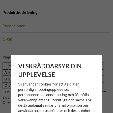
Produktbeskrivning
Recensioner
GPSR
Plaggets mått:
VI SKRÄDDARSYR DIN
Storlek
ST
MT
LT
XLT
XXLT
XXXLT
A
Omkrets (cm)
96
102
108
114
120
128
UPPLEVELSE
B
Längd (cm)
76
78
80
82,5
85
88
Vi använder cookies för att ge dig en
C
Armlängd (cm)
66
67
68
69
70
71
personlig shoppingupplevelse,
Hur vi mätat: A= Bröstmått x2. B= Mitten av axeln till plaggets
personanpassad annonsering och för hålla
slut.
våra webbplatser tillförlitliga och säkra. För
C= Axeln till slutet på ärmen.
detta ändamål samlar vi in information om
användarna, deras mönster och deras enheter.