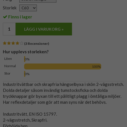
Storlek
Finns i lager
LÄGG I VARUKORG »
(3 Recensioner)
Hur upplevs storleken?
Liten
0%
Normal
100%
Stor
0%
Industritvättbar och skrapfria hängselbyxa i skön 2-vägsstretch.
Dolda detaljer såsom invändig tumstocksficka och dolda
tryckknappar gör byxan till ett pålitligt plagg i ömtåliga miljöer.
Har reflexdetaljer som gör att man syns när det behövs.
Industritvätt, EN ISO 15797.
2-vägsstretch, Skrapfri.
Förböjda ben.