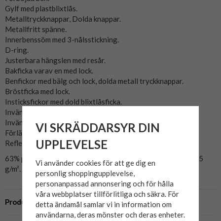
Gylf med plastblixtlås.
Metalltryckknappar, Dolda knappar.
Metallfritt spänne.
Innerbenssöm med 3-nålsstickning.
D-ring.
Justerbara hängslen med resår.
Bakficka varav en med lock.
Benfickor med bälg och lock, dolda metall tryckknappar.
Bröstficka med lock.
Insticksfickor med dold blixtlåsficka.
Invändig telefonficka.
Invändig tumstocksficka.
VI SKRÄDDARSYR DIN
Förlängningsmöjlighet i nederkant.
UPPLEVELSE
Reflexdetalj på ben.
​63% polyester, 33% bomull, 4% elastolefin, twill, stretch, 245
Vi använder cookies för att ge dig en
g/m².
personlig shoppingupplevelse,
personanpassad annonsering och för hålla
våra webbplatser tillförlitliga och säkra. För
Produktbeskrivning
detta ändamål samlar vi in information om
användarna, deras mönster och deras enheter.