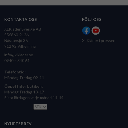
KONTAKTA OSS
FÖLJ OSS
XLKläder Sverige AB
556860-9126
Nästansjö 36
XLKläder i pressen
912 92 Vilhelmina
info@xlklader.se
0940 – 340 61
Telefontid:
Måndag-Fredag
09-11
Öppettider butiken:
Måndag-Fredag
13-17
Sista lördagen varje månad
11-14
NYHETSBREV