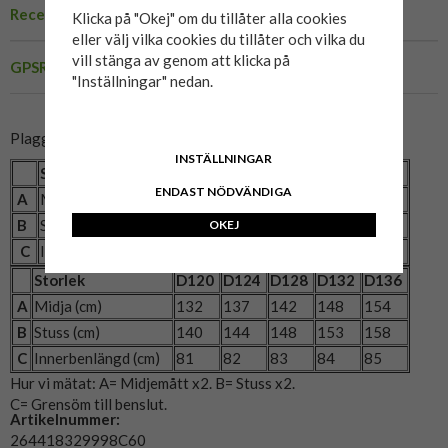
Recensioner
Klicka på "Okej" om du tillåter alla cookies
eller välj vilka cookies du tillåter och vilka du
vill stänga av genom att klicka på
GPSR
"Inställningar" nedan.
Plaggets mått:
INSTÄLLNINGAR
Storlek
C58
C60
C62
C64
ENDAST NÖDVÄNDIGA
A
Midja (cm)
121
126
131
136
B
Stuss (cm)
132
136
140
144
OKEJ
C
Innerbenlängd (cm)
84
85
85
85
Storlek
D120
D124
D128
D132
D136
A
Midja (cm)
132
137
142
148
154
B
Stuss (cm)
140
144
148
153
158
C
Innerbenlängd (cm)
81
82
83
84
85
Hur vi mätat: A= Midjemått x2. B= Stuss x2.
C= Grensöm till benslut.
Artikelnummer:
264418329998C60