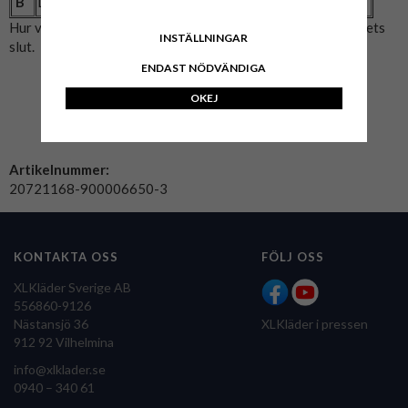
B
Längd (cm)
76
78
80
82
84
Hur vi mätat: A= Bröstmått x2. B= Mitten av axeln till plaggets
INSTÄLLNINGAR
slut.
ENDAST NÖDVÄNDIGA
OKEJ
Artikelnummer:
20721168-900006650-3
KONTAKTA OSS
FÖLJ OSS
XLKläder Sverige AB
556860-9126
Nästansjö 36
XLKläder i pressen
912 92 Vilhelmina
info@xlklader.se
0940 – 340 61