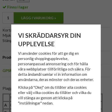
Finns i lager
LÄGG I VARUKORG »
Kortärmad skjorta i 100% viskos.
VI SKRÄDDARSYR DIN
Mjuk och luftig skjorta, perfekt för varma sommardagar.
Stängs med knappar.
UPPLEVELSE
Vi använder cookies för att ge dig en
Produktbeskrivning
personlig shoppingupplevelse,
personanpassad annonsering och för hålla
våra webbplatser tillförlitliga och säkra. För
GPSR
detta ändamål samlar vi in information om
användarna, deras mönster och deras enheter.
Klicka på "Okej" om du tillåter alla cookies
Plaggets mått:
eller välj vilka cookies du tillåter och vilka du
Storlek
2XL
3XL
4XL
5XL
6XL
vill stänga av genom att klicka på
"Inställningar" nedan.
A
Omkrets (cm)
140
148
158
166
176