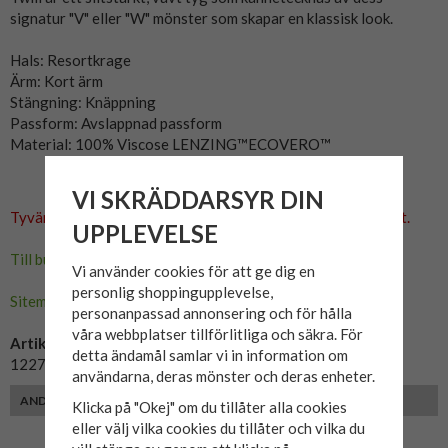
signatur "V" eller "W" mönster som skapar en klassisk look.
Hals: Resortkrage
Ärm: Kort ärm
Stängning: Knäppning
Passform: Avslappnad passform
Material: 100% Viscose LENZING™ECOVERO™
VI SKRÄDDARSYR DIN
Tyvärr ingår inte denna produkt i vårt sortiment för tillfället.
UPPLEVELSE
Till butikens startsida »
Vi använder cookies för att ge dig en
personlig shoppingupplevelse,
Sitemap »
personanpassad annonsering och för hålla
våra webbplatser tillförlitliga och säkra. För
Artikelnummer:
detta ändamål samlar vi in information om
12274207-Crockery
användarna, deras mönster och deras enheter.
ANDRA FÄRGER
Klicka på "Okej" om du tillåter alla cookies
eller välj vilka cookies du tillåter och vilka du