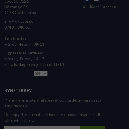
556860-9126
Nästansjö 36
XLKläder i pressen
912 92 Vilhelmina
info@xlklader.se
0940 – 340 61
Telefontid:
Måndag-Fredag
09-11
Öppettider butiken:
Måndag-Fredag
13-17
Sista lördagen varje månad
11-14
NYHETSBREV
Prenumerera på nyhetsbrevet och ta del av våra bästa
erbjudanden!
De uppgifter du matar in kommer endast användas till
våra nyhetsbrev.