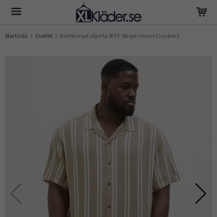
Startsida
Outlet
Kortärmad skjorta JEFF Stripe resort Crockery
Produkten har blivit tillagd i varukorgen