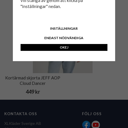
vill stänga av genom att klicka på
"Inställningar" nedan.
INSTÄLLNINGAR
ENDAST NÖDVÄNDIGA
OKEJ
Kortärmad skjorta JEFF AOP
Cloud Dancer
449 kr
KONTAKTA OSS
FÖLJ OSS
XLKläder Sverige AB