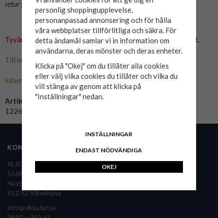
retur ska kunna ske.
personlig shoppingupplevelse,
personanpassad annonsering och för hålla
våra webbplatser tillförlitliga och säkra. För
Tyvärr ingår inte denna produkt i vårt sortiment för tillfället.
detta ändamål samlar vi in information om
användarna, deras mönster och deras enheter.
Till butikens startsida »
Klicka på "Okej" om du tillåter alla cookies
eller välj vilka cookies du tillåter och vilka du
Sitemap »
vill stänga av genom att klicka på
"Inställningar" nedan.
Artikelnummer:
12267724
INSTÄLLNINGAR
KONTAKTA OSS
FÖLJ OSS
ENDAST NÖDVÄNDIGA
XLKläder Sverige AB
OKEJ
556860-9126
Nästansjö 36
XLKläder i pressen
912 92 Vilhelmina
info@xlklader.se
0940 – 340 61